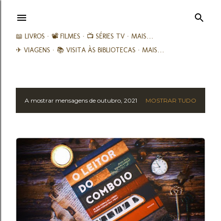
Avançar para o conteúdo principal
📖 LIVROS
📽️ FILMES
📺 SÉRIES TV
MAIS…
✈ VIAGENS
📚︎ VISITA ÀS BIBLIOTECAS
MAIS…
A mostrar mensagens de outubro, 2021
MOSTRAR TUDO
M
e
n
s
a
g