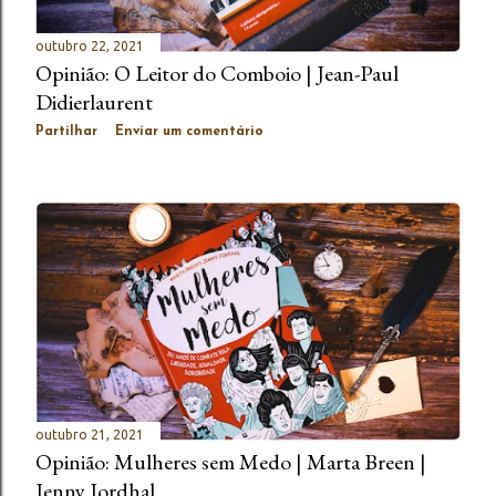
e
n
outubro 22, 2021
Opinião: O Leitor do Comboio | Jean-Paul
s
Didierlaurent
Partilhar
Enviar um comentário
outubro 21, 2021
Opinião: Mulheres sem Medo | Marta Breen |
Jenny Jordhal