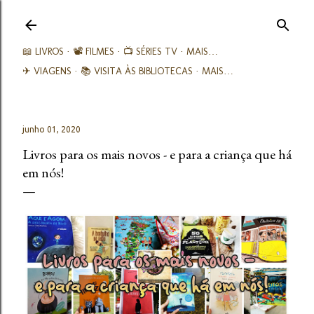
Avançar para o conteúdo principal
📖 LIVROS
📽️ FILMES
📺 SÉRIES TV
MAIS…
✈ VIAGENS
📚︎ VISITA ÀS BIBLIOTECAS
MAIS…
junho 01, 2020
Livros para os mais novos - e para a criança que há
em nós!