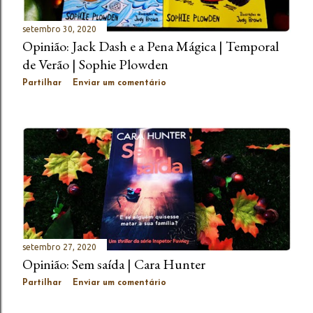
e
n
setembro 30, 2020
Opinião: Jack Dash e a Pena Mágica | Temporal
s
de Verão | Sophie Plowden
Partilhar
Enviar um comentário
setembro 27, 2020
Opinião: Sem saída | Cara Hunter
Partilhar
Enviar um comentário