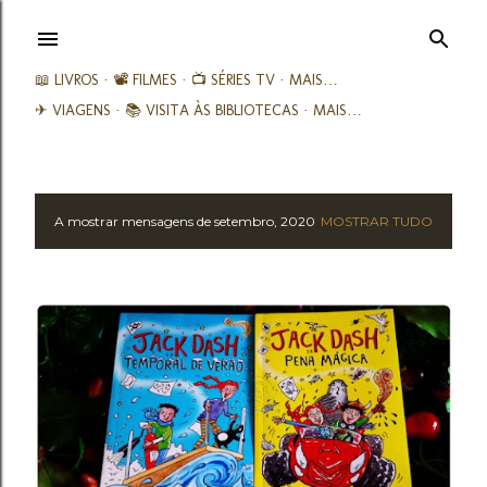
Avançar para o conteúdo principal
📖 LIVROS
📽️ FILMES
📺 SÉRIES TV
MAIS…
✈ VIAGENS
📚︎ VISITA ÀS BIBLIOTECAS
MAIS…
A mostrar mensagens de setembro, 2020
MOSTRAR TUDO
M
e
n
s
a
g