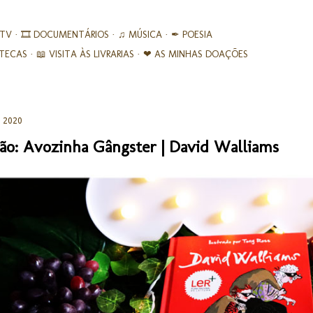
Avançar para o conteúdo principal
 TV
🎞︎ DOCUMENTÁRIOS
♫ MÚSICA
✒ POESIA
IOTECAS
📖 VISITA ÀS LIVRARIAS
❤ AS MINHAS DOAÇÕES
, 2020
ão: Avozinha Gângster | David Walliams