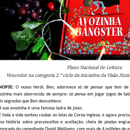
Plano Nacional de Leitura
Vencedor na categoria 2.º ciclo da iniciativa da Visão Júni
INOPSE:
O nosso herói, Ben, adormece só de pensar que tem de 
ozinha mais aborrecida de sempre: só pensa em jogar jogos de ta
is segredos que Ben desconhece:
A sua avozinha é uma famosa ladra de joias.
E toda a vida sonhou roubar as Joias da Coroa inglesa, e agora preci
a história sobre preconceitos e aceitação, cheia de piadas engraç
morado do comediante David Walliams, com mais de 4 milhões de 