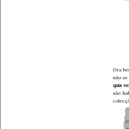
Ora be
não se 
quis v
são ha
colecçã