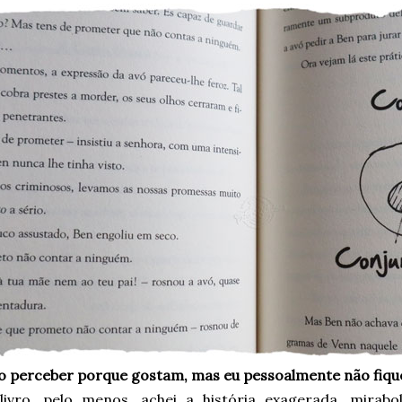
o perceber porque gostam, mas eu pessoalmente não fique
livro, pelo menos, achei a história exagerada, mirabo