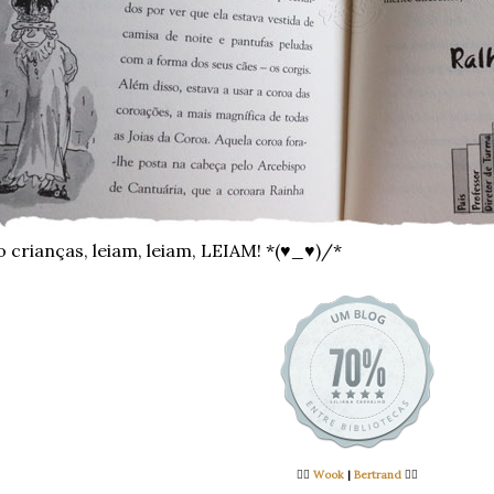
o crianças, leiam, leiam, LEIAM! *(♥_♥)/*
👉🏻
Wook
|
Bertrand
👈🏻