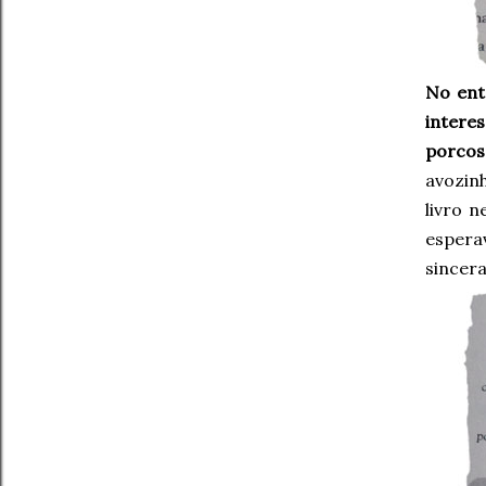
No ent
intere
porcos
avozin
livro n
espera
sincer