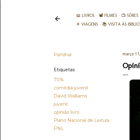
📖 LIVROS
📽️ FILMES
📺 SÉRIES
✈ VIAGENS
📚︎ VISITA ÀS BIBL
Partilhar
março 17
Opini
Etiquetas
70%
comédia juvenil
David Walliams
juvenil
opinião livro
Plano Nacional de Leitura
PNL