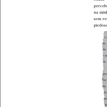
perceb
na min
sem re
piedoso