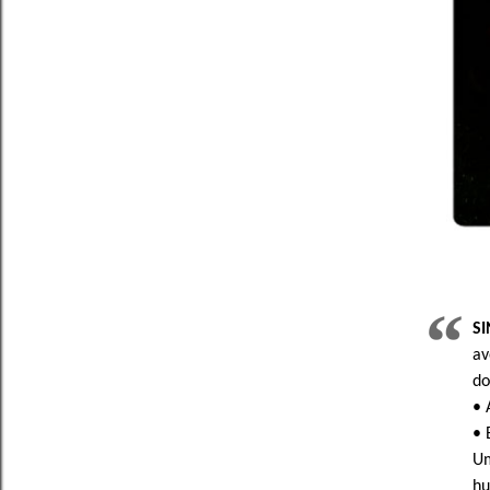
S
av
do
• 
• 
Um
hu