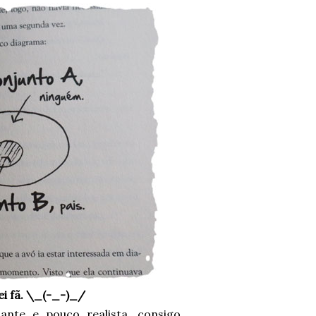
i fã. \_(-_-)_/
lante e pouco realista, consigo