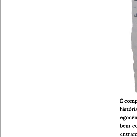
É comp
históri
egocên
bem co
entram 