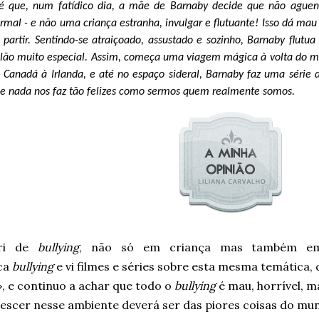
é que, num fatídico dia, a mãe de Barnaby decide que não aguenta
rmal - e não uma criança estranha, invulgar e flutuante! Isso dá ma
 partir. Sentindo-se atraiçoado, assustado e sozinho, Barnaby flu
lão muito especial. Assim, começa uma viagem mágica à volta do mu
 Canadá à Irlanda, e até no espaço sideral, Barnaby faz uma série 
e nada nos faz tão felizes como sermos quem realmente somos.
fri de
bullying
, não só em criança mas também em 
ca
bullying
e vi filmes e séries sobre esta mesma temática, 
», e continuo a achar que todo o
bullying
é mau, horrível, m
rescer nesse ambiente deverá ser das piores coisas do mu