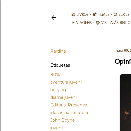
📖 LIVROS
📽️ FILMES
📺 SÉRIES
✈ VIAGENS
📚︎ VISITA ÀS BIBL
Partilhar
maio 09, 
Opini
Etiquetas
80%
aventura juvenil
bullying
drama juvenil
Editorial Presença
idosos na literatura
John Boyne
juvenil