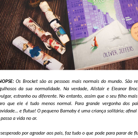
INOPSE:
Os Brocket são as pessoas mais normais do mundo. São re
gulhosos da sua normalidade. Na verdade, Alistair e Eleanor Bro
vulgar, estranho ou diferente. No entanto, assim que o seu filho m
aro que ele é tudo menos normal. Para grande vergonha dos pais
avidade… e flutua! O pequeno Barnaby é uma criança solitária; afinal 
 passa a vida no ar.
sesperado por agradar aos pais, faz tudo o que pode para parar de 