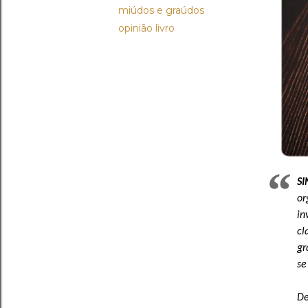
miúdos e graúdos
opinião livro
S
or
in
cl
gr
se
De