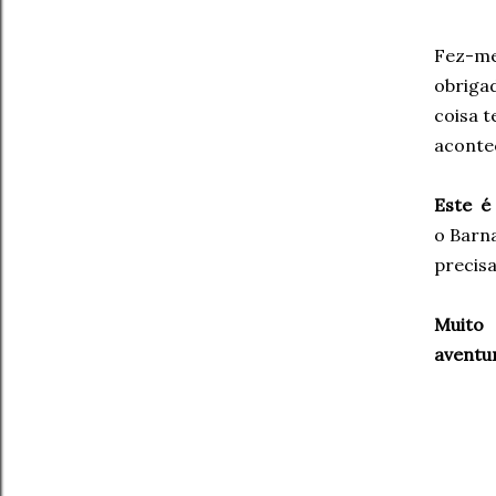
Fez-me
obriga
coisa t
aconte
Este é
o Barn
precisa
Muito 
aventur