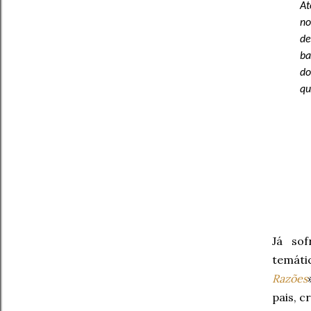
At
no
de
ba
do
qu
Já so
temáti
Razões
pais, c