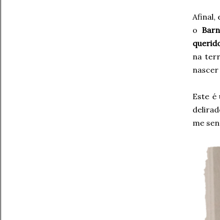
Afinal,
o
Barn
querido
na terr
nascer 
Este é
delirad
me sen