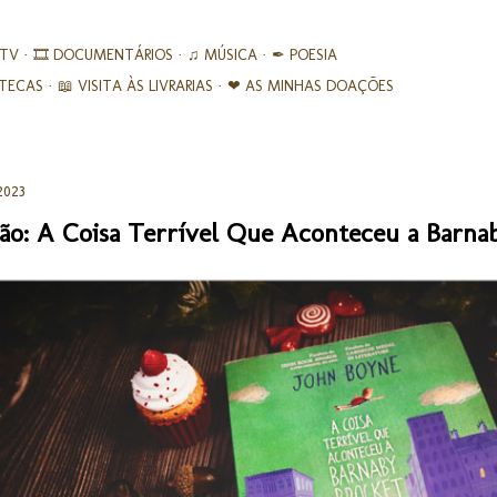
Avançar para o conteúdo principal
 TV
🎞︎ DOCUMENTÁRIOS
♫ MÚSICA
✒ POESIA
IOTECAS
📖 VISITA ÀS LIVRARIAS
❤ AS MINHAS DOAÇÕES
2023
ão: A Coisa Terrível Que Aconteceu a Barnab