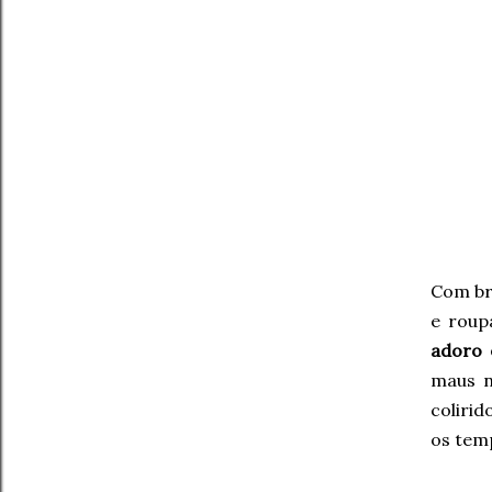
Com bru
e roup
adoro 
maus n
colirid
os tem