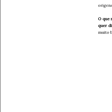
origens
O que 
quer d
muito b