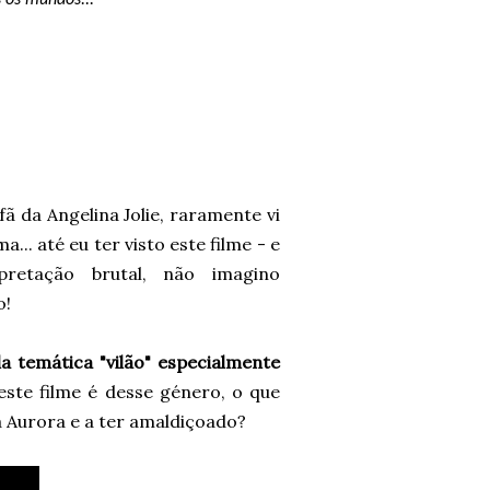
 os mundos...
fã da Angelina Jolie, raramente vi
.. até eu ter visto este filme - e
pretação brutal, não imagino
o!
a temática "vilão" especialmente
este filme é desse género, o que
a Aurora e a ter amaldiçoado?