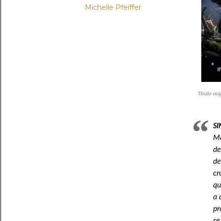
Michelle Pfeiffer
Título ori
SI
Ma
de
de
cr
qu
a 
pr