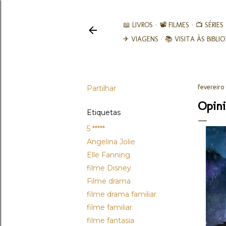
📖 LIVROS
📽️ FILMES
📺 SÉRIES
✈ VIAGENS
📚︎ VISITA ÀS BIBL
Partilhar
fevereiro
Opini
Etiquetas
5 *****
Angelina Jolie
Elle Fanning
filme Disney
Filme drama
filme drama familiar
filme familiar
filme fantasia