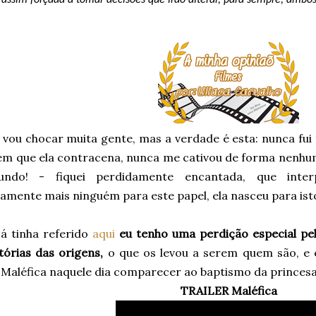
 assim forçada a tomar decisões que irão alterar, para sempre, ambos
 vou chocar muita gente, mas a verdade é esta: nunca fui 
em que ela contracena, nunca me cativou de forma nenhuma.
undo! - fiquei perdidamente encantada, que inter
amente mais ninguém para este papel, ela nasceu para ist
á tinha referido
aqui
eu tenho uma perdição especial pel
stórias das origens,
o que os levou a serem quem são, e 
a Maléfica naquele dia comparecer ao baptismo da princes
TRAILER Maléfica