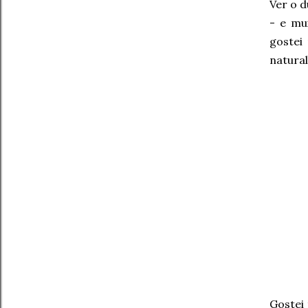
Ver o d
- e mu
gostei
natural
Gostei