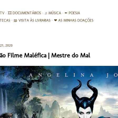
Avançar para o conteúdo principal
 TV
🎞︎ DOCUMENTÁRIOS
♫ MÚSICA
✒ POESIA
IOTECAS
📖 VISITA ÀS LIVRARIAS
❤ AS MINHAS DOAÇÕES
 21, 2020
ão Filme Maléfica | Mestre do Mal