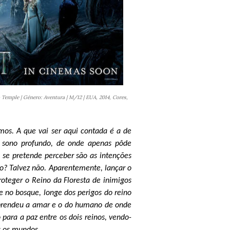
o Temple | Género: Aventura | M/12 | EUA, 2014, Cores,
os. A que vai ser aqui contada é a de
m sono profundo, de onde apenas pôde
e se pretende perceber são as intenções
o? Talvez não. Aparentemente, lançar o
proteger o Reino da Floresta de inimigos
e no bosque, longe dos perigos do reino
 aprendeu a amar e o do humano de onde
para a paz entre os dois reinos, vendo-