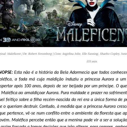
ginal: Maleficent | De: Robert Stromberg | Com: Angelina Jolie, Elle Fanning, Sharlto Copley, Jun
135 min.
NOPSE:
Esta não é a história da Bela Adormecia que todos conhecem
léfica, a fada má cuja maldição induziu a princesa Aurora a u
spertar após 100 anos, depois de ser beijada por um príncipe. O qu
 Maléfica ao amaldiçoar Aurora. Pura maldade e prazer no sofriment
uel feitiço sobre a filha recém-nascida do rei era a única forma de 
e o queriam destruir. Contudo, à medida que a princesa Aurora cresc
que pertence, vê-se num conflito entre o ambiente da floresta que
ovém. Maléfica percebe então que a menina pode vir a ser a solução 