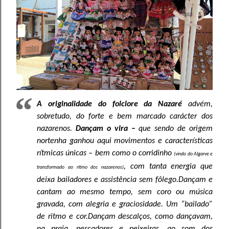
A originalidade do folclore da Nazaré
advém,
sobretudo, do forte e bem marcado carácter dos
nazarenos.
Dançam o vira –
que sendo de origem
nortenha ganhou aqui movimentos e características
rítmicas únicas – bem como o corridinho
(vindo do Algarve e
, com tanta energia que
transformado ao ritmo dos nazarenos)
deixa bailadores e assistência sem fôlego.
Dançam e
cantam ao mesmo tempo, sem coro ou música
gravada, com alegria e graciosidade. Um “bailado”
de ritmo e cor.
Dançam descalços, como dançavam,