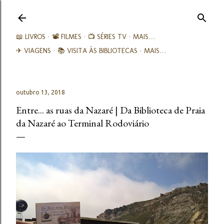
Avançar para o conteúdo principal
📖 LIVROS
📽️ FILMES
📺 SÉRIES TV
MAIS…
✈ VIAGENS
📚︎ VISITA ÀS BIBLIOTECAS
MAIS…
outubro 13, 2018
Entre... as ruas da Nazaré | Da Biblioteca de Praia
da Nazaré ao Terminal Rodoviário