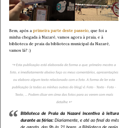
Bem, após a
primeira parte deste passeio
, que foi a
minha chegada à Nazaré, vamos agora à praia, e à
biblioteca de praia da biblioteca municipal da Nazaré,
vamos lá? :)
↪ Esta publicação está elaborada de forma a que: primeiro mostro a
foto, e imediatamente abaixo faço os meus comentários, apresentações
ou elaboro algum texto relacionado com a foto. A forma de ler esta
publicação (e todas as minhas outras do blog) é: Foto - Texto - Foto -
Texto, ... Podem clicar em cima das fotos para as verem com mais
detalhe ↩
Biblioteca de Praia da Nazaré incentiva à leitura
durante as férias:
Diariamente, e até ao final do mês
de agosto, das 9h às 21 horas, a Biblioteca de praia,