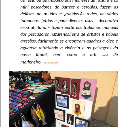
de festa ou de trabalho das mulheres da Nazaré e os
mini pescadores, de barrete e ceroulas, fazem as
delícias de miúdos e graúdos.
As redes, de vários
tamanhos, feitios e para diversos usos – decorativo
e/ou utilitário – fazem parte dos trabalhos manuais
dos pescadores nazarenos.
Terra de artistas e hábeis
artesãos, facilmente se encontram quadros a óleo e
aguarela retratando a vivência e as paisagens do
nosso litoral, bem como a arte
de
(nós)
marinheiro.
In
cm-nazaré