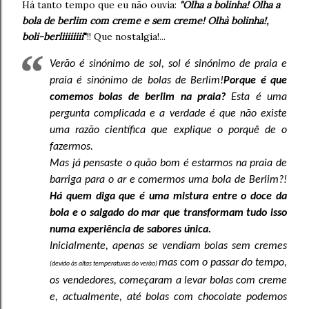
Há tanto tempo que eu não ouvia:
"Olha a bolinha! Olha a
bola de berlim com creme e sem creme! Olhà bolinha!,
boli-berliiiiiiii
"
!! Que nostalgia!...
Verão é sinónimo de sol, sol é sinónimo de praia e
praia é sinónimo de bolas de Berlim!
Porque é que
comemos bolas de berlim na praia?
Esta é uma
pergunta complicada e a verdade é que não existe
uma razão científica que explique o porquê de o
fazermos.
Mas já pensaste o quão bom é estarmos na praia de
barriga para o ar e comermos uma bola de Berlim?!
Há quem diga que é uma mistura entre o doce da
bola e o salgado do mar que transformam tudo isso
numa experiência de sabores única.
Inicialmente, apenas se vendiam bolas sem cremes
mas com o passar do tempo,
(devido às altas temperaturas do verão)
os vendedores, começaram a levar bolas com creme
e, actualmente, até bolas com chocolate podemos