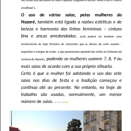
nas contas elas desfiavam as saias e quando chegavam à última, vinha o raso e o barco
.
encalhava”)
O uso de várias saias, pelas mulheres da
Nazaré,
também está ligado a razões estéticas e de
beleza e harmonia das linhas femininas – cintura
fina e ancas arredondadas,
(esta poderá ser também uma
reminiscência do traje feminino de setecentos que as damas da corte usavam -
anquinhas e mangas de renda - e que pavoneavam aquando das visitas ao Santuário da
, podendo as mulheres usarem 7, 8, 9 ou
Senhora da Nazaré)
mais saias de acordo com a sua própria silhueta.
Certo é que a mulher foi adotando o uso das sete
saias nos dias de festa e a tradição começou e
continua até ao presente. No entanto, no traje de
trabalho são usadas, normalmente, um menor
número de saias.
In
cm-nazaré