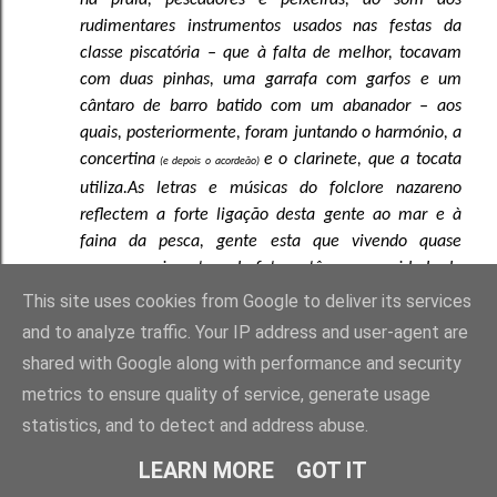
na praia, pescadores e peixeiras, ao som dos
rudimentares instrumentos usados nas festas da
classe piscatória – que à falta de melhor, tocavam
com duas pinhas, uma garrafa com garfos e um
cântaro de barro batido com um abanador – aos
quais, posteriormente, foram juntando o harmónio, a
concertina
e o clarinete, que a tocata
(e depois o acordeão)
utiliza.
As letras e músicas do folclore nazareno
reflectem a forte ligação desta gente ao mar e à
faina da pesca, gente esta que vivendo quase
sempre na incerteza do futuro, têm a capacidade de
viver com um sorriso nos lábios, desafiando as
This site uses cookies from Google to deliver its services
reviravoltas da vida.
In
cm-nazaré
and to analyze traffic. Your IP address and user-agent are
shared with Google along with performance and security
metrics to ensure quality of service, generate usage
statistics, and to detect and address abuse.
LEARN MORE
GOT IT