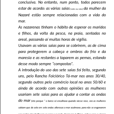
conclusiva. No entanto, num ponto, todos parecem
estar de acordo: as várias saias
da mulher da
(sete ou não)
Nazaré estão sempre relacionadas com a vida do
mar.
As nazarenas tinham o hábito de esperar os maridos
e filhos, da volta da pesca, na praia, sentadas no
areal, passando aí muitas horas de vigília.
Usavam as várias saias para se cobrirem, as de cima
para protegerem a cabeça e ombros do frio e da
maresia e as restantes a taparem as pernas, estando
desse modo sempre “compostas”.
A introdução do uso das sete saias foi feito, segundo
uns, pelo Rancho Folclórico Tá-mar nos anos 30/40,
segundo outros pelo comércio local no anos 50/60 e
ainda de acordo com outras opiniões as mulheres
usariam sete saias para as ajudar a contar as ondas
do mar
(isto porque “ o barco só encalhava quando viesse raso, ora as mulheres
sabiam que de sete em sete ondas alterosas o mar acalmava; para não se enganarem