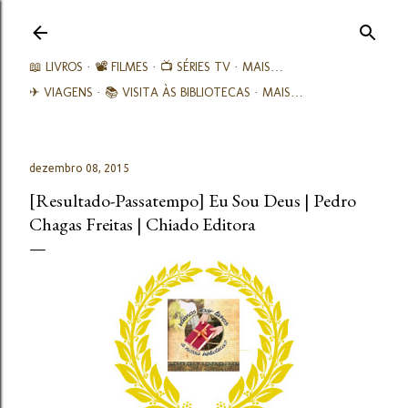
Avançar para o conteúdo principal
📖 LIVROS
📽️ FILMES
📺 SÉRIES TV
MAIS…
✈ VIAGENS
📚︎ VISITA ÀS BIBLIOTECAS
MAIS…
dezembro 08, 2015
[Resultado-Passatempo] Eu Sou Deus | Pedro
Chagas Freitas | Chiado Editora