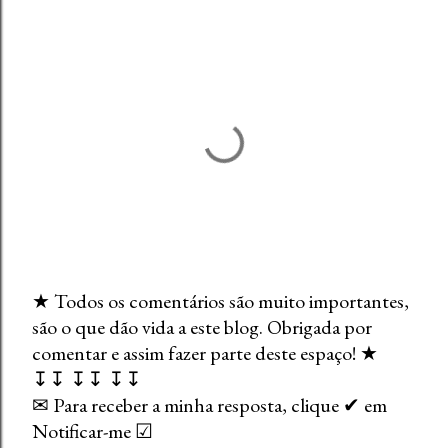
★ Todos os comentários são muito importantes,
são o que dão vida a este blog. Obrigada por
E
comentar e assim fazer parte deste espaço! ★
n
↧↧ ↧↧ ↧↧
v
✉ Para receber a minha resposta, clique ✔ em
i
Notificar-me ☑
a