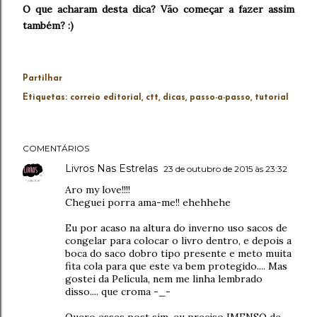
O que acharam desta dica? Vão começar a fazer assim
também? :)
Partilhar
Etiquetas:
correio editorial
ctt
dicas
passo-a-passo
tutorial
COMENTÁRIOS
Livros Nas Estrelas
23 de outubro de 2015 às 23:32
Aro my love!!!!
Cheguei porra ama-me!! ehehhehe
Eu por acaso na altura do inverno uso sacos de
congelar para colocar o livro dentro, e depois a
boca do saco dobro tipo presente e meto muita
fita cola para que este va bem protegido.... Mas
gostei da Película, nem me linha lembrado
disso.... que croma -_-