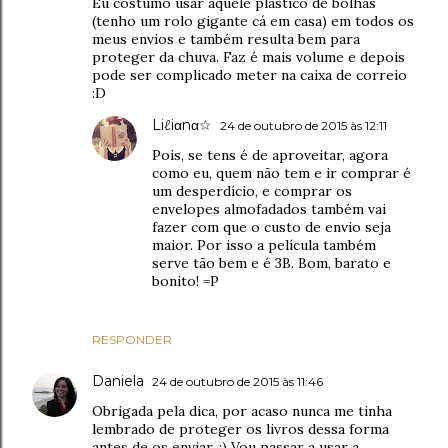
Eu costumo usar aquele plástico de bolhas
(tenho um rolo gigante cá em casa) em todos os
meus envios e também resulta bem para
proteger da chuva. Faz é mais volume e depois
pode ser complicado meter na caixa de correio
:D
Liℓiαnα☆
24 de outubro de 2015 às 12:11
Pois, se tens é de aproveitar, agora
como eu, quem não tem e ir comprar é
um desperdício, e comprar os
envelopes almofadados também vai
fazer com que o custo de envio seja
maior. Por isso a película também
serve tão bem e é 3B. Bom, barato e
bonito! =P
RESPONDER
Daniela
24 de outubro de 2015 às 11:46
Obrigada pela dica, por acaso nunca me tinha
lembrado de proteger os livros dessa forma
antes de os enviar. :) Vou passar a usar a