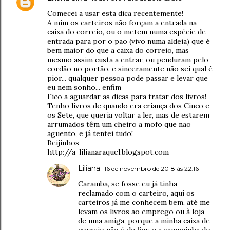
Comecei a usar esta dica recentemente!
A mim os carteiros não forçam a entrada na
caixa do correio, ou o metem numa espécie de
entrada para por o pão (vivo numa aldeia) que é
bem maior do que a caixa do correio, mas
mesmo assim custa a entrar, ou penduram pelo
cordão no portão. e sinceramente não sei qual é
pior... qualquer pessoa pode passar e levar que
eu nem sonho... enfim
Fico a aguardar as dicas para tratar dos livros!
Tenho livros de quando era criança dos Cinco e
os Sete, que queria voltar a ler, mas de estarem
arrumados têm um cheiro a mofo que não
aguento, e já tentei tudo!
Beijinhos
http://a-lilianaraquel.blogspot.com
Liliana
16 de novembro de 2018 às 22:16
Caramba, se fosse eu já tinha
reclamado com o carteiro, aqui os
carteiros já me conhecem bem, até me
levam os livros ao emprego ou à loja
de uma amiga, porque a minha caixa de