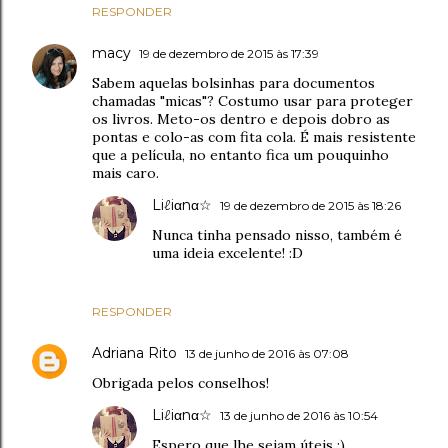
RESPONDER
macy
19 de dezembro de 2015 às 17:39
Sabem aquelas bolsinhas para documentos
chamadas "micas"? Costumo usar para proteger
os livros. Meto-os dentro e depois dobro as
pontas e colo-as com fita cola. É mais resistente
que a película, no entanto fica um pouquinho
mais caro.
Liℓiαnα☆
19 de dezembro de 2015 às 18:26
Nunca tinha pensado nisso, também é
uma ideia excelente! :D
RESPONDER
Adriana Rito
13 de junho de 2016 às 07:08
Obrigada pelos conselhos!
Liℓiαnα☆
13 de junho de 2016 às 10:54
Espero que lhe sejam úteis :)