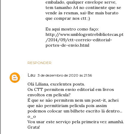
embalado, qualquer envelope serve,
tem tamanho A4 no continente que se
vende às resmas, sai-lhe mais barato
que comprar nos ctt ;)
Eu aqui mostro como faço:
http://www.umblogentrebibliotecas.pt
/2014/09/ctt-correio-editorial-
portes-de-envio.html
RESPONDER
Lau
3 de dezembro de 2020 às 21:56
Olá Liliana, excelentes posts.
Os CTT permitem envio editorial em livros
envoltos em película?
É que se não permitem nem um post-it, achei
que não permitiriam película pois assim
podemos colocar um bilhete escrito lá dentro...
o_o
Vou usar este serviço pela primeira vez amanhã.
Grata!