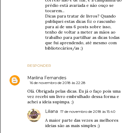
correio não é de fiar, e a campainha do
prédio está avariada e não ouço se
tocarem...
Dicas para tratar de livros? Quando
publiquei estas dicas fiz o rascunho
para ai de uns 6 posts sobre isso,
tenho de voltar a meter as mãos ao
trabalho para partilhar as dicas todas
que fui aprendendo, até mesmo com
bibliotecários/as ;)
RESPONDER
Marilina Fernandes
16 de novembro de 2018 às 22:28
Olá. Obrigada pelas dicas. Eu já o faço pois uma
vez recebi um livro embrulhado dessa forma e
achei a ideia supimpa. ;)
Liliana
17 de novembro de 2018 às 15:40
A maior parte das vezes as melhores
ideias são as mais simples ;)