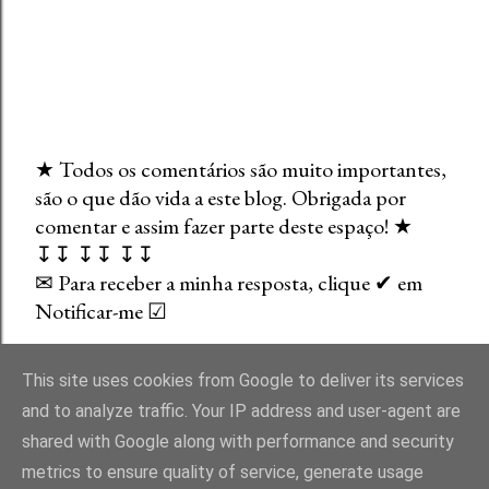
★ Todos os comentários são muito importantes,
são o que dão vida a este blog. Obrigada por
E
comentar e assim fazer parte deste espaço! ★
n
↧↧ ↧↧ ↧↧
v
✉ Para receber a minha resposta, clique ✔ em
i
Notificar-me ☑
a
r
u
This site uses cookies from Google to deliver its services
m
and to analyze traffic. Your IP address and user-agent are
c
shared with Google along with performance and security
o
Com tecnologia do Blogger
metrics to ensure quality of service, generate usage
m