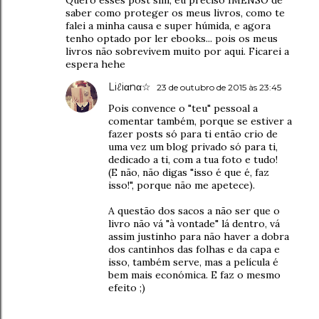
Quero esses post sim, eu preciso IMENSO de
saber como proteger os meus livros, como te
falei a minha causa e super húmida, e agora
tenho optado por ler ebooks... pois os meus
livros não sobrevivem muito por aqui. Ficarei a
espera hehe
Liℓiαnα☆
23 de outubro de 2015 às 23:45
Pois convence o "teu" pessoal a
comentar também, porque se estiver a
fazer posts só para ti então crio de
uma vez um blog privado só para ti,
dedicado a ti, com a tua foto e tudo!
(E não, não digas "isso é que é, faz
isso!", porque não me apetece).
A questão dos sacos a não ser que o
livro não vá "à vontade" lá dentro, vá
assim justinho para não haver a dobra
dos cantinhos das folhas e da capa e
isso, também serve, mas a película é
bem mais económica. E faz o mesmo
efeito ;)