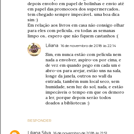
depois envolvo em papel de bolinhas e envio até
em papel das.promocoes dos supermercados..
tem chegado sempre impecável.. uma boa dica
sim :)
Em relação aos livros em casa não consigo olhar
para eles com película.. eu todas as semanas
limpo os.. espero que não fiquem castanhos :(
Liliana
16 de novembro de 2018 às 22:14
Sim, em nunca estão com película nem
nada a envolver, aspiro-os por cima, e
de vez em quando pego em cada um e
abro-os para arejar, estão uns na sala,
longe da janela, outros no wall da
entrada, também num local seco, sem
humidade, sem luz do sol, nada, e estão
impecáveis o tempo em que os demoro
a ler, porque depois serão todos
doados a bibliotecas :)
RESPONDER
Liliana Silva
16 de novembro de 2018 às 21:51