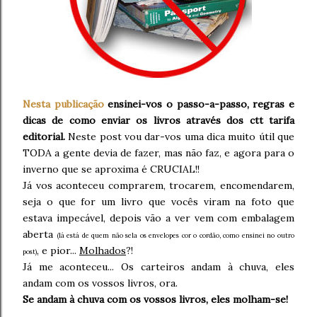
Nesta publicação
ensinei-vos o passo-a-passo, regras e
dicas de como enviar os livros através dos ctt tarifa
editorial.
Neste post vou dar-vos uma dica muito útil que
TODA a gente devia de fazer, mas não faz, e agora para o
inverno que se aproxima é CRUCIAL!!
Já vos aconteceu comprarem, trocarem, encomendarem,
seja o que for um livro que vocês viram na foto que
estava impecável, depois vão a ver vem com embalagem
aberta
(lá está de quem não sela os envelopes cor o cordão, como ensinei no outro
, e pior...
Molhados
?!
post)
Já me aconteceu... Os carteiros andam à chuva, eles
andam com os vossos livros, ora.
Se andam à chuva com os vossos livros, eles molham-se!