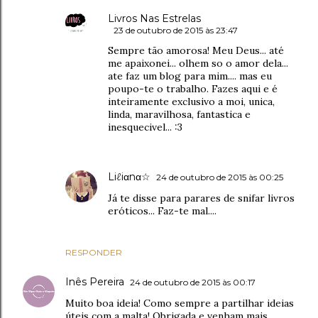
Livros Nas Estrelas
23 de outubro de 2015 às 23:47
Sempre tão amorosa! Meu Deus... até
me apaixonei... olhem so o amor dela...
ate faz um blog para mim.... mas eu
poupo-te o trabalho. Fazes aqui e é
inteiramente exclusivo a moi, unica,
linda, maravilhosa, fantastica e
inesquecivel... :3
Liℓiαnα☆
24 de outubro de 2015 às 00:25
Já te disse para parares de snifar livros
eróticos... Faz-te mal....
RESPONDER
Inês Pereira
24 de outubro de 2015 às 00:17
Muito boa ideia! Como sempre a partilhar ideias
úteis com a malta! Obrigada e venham mais