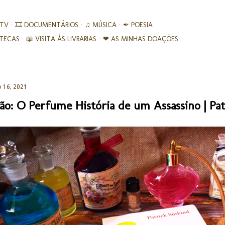
Avançar para o conteúdo principal
 TV
🎞︎ DOCUMENTÁRIOS
♫ MÚSICA
✒ POESIA
IOTECAS
📖 VISITA ÀS LIVRARIAS
❤ AS MINHAS DOAÇÕES
 16, 2021
ão: O Perfume História de um Assassino | Pat