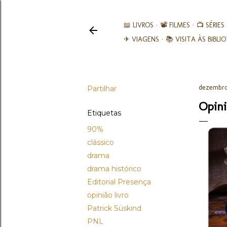
📖 LIVROS
📽️ FILMES
📺 SÉRIES
✈ VIAGENS
📚︎ VISITA ÀS BIBL
Partilhar
dezembro
Opini
Etiquetas
90%
clássico
drama
drama histórico
Editorial Presença
opinião livro
Patrick Süskind
PNL