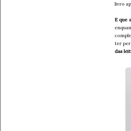
livro a
E que a
enquan
comple
ter per
das lei