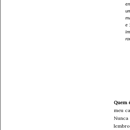
en
um
ma
e 
im
ro
Quem é
meu ca
Nunca 
lembro