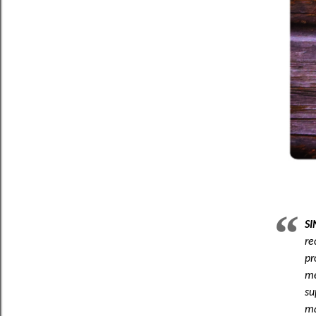
S
re
pr
me
su
ma