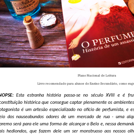
Plano Nacional de Leitura
Livro recomendado para alunos do Ensino Secundário, como suges
INOPSE:
Esta estranha história passa-se no século XVIII e é fr
constituição histórica que consegue captar plenamente os ambiente
otagonista é um artesão especializado no ofício de perfumista, e es
io dos nauseabundos odores de um mercado de rua - uma alqu
premo será para ele uma forma de alcançar o Belo e, nessa deman
is hediondos, que fazem dele um ser monstruoso aos nossos olhos