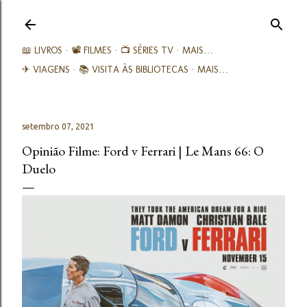
Avançar para o conteúdo principal
📖 LIVROS
📽️ FILMES
📺 SÉRIES TV
MAIS…
✈ VIAGENS
📚︎ VISITA ÀS BIBLIOTECAS
MAIS…
setembro 07, 2021
Opinião Filme: Ford v Ferrari | Le Mans 66: O
Duelo