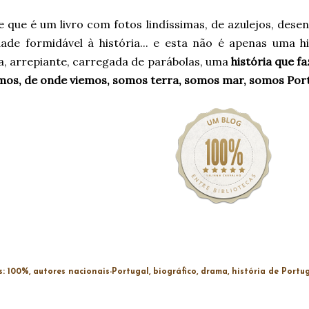
e que é um livro com fotos lindíssimas, de azulejos, des
dade formidável à história... e esta não é apenas uma hi
a, arrepiante, carregada de parábolas, uma
história que f
mos, de onde viemos, somos terra, somos mar, somos Port
s:
100%
autores nacionais-Portugal
biográfico
drama
história de Portu