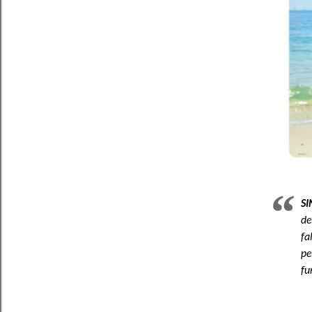
S
de
fa
pe
fu