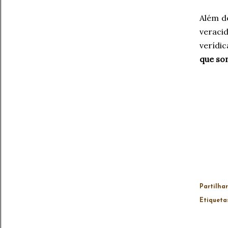
Além d
veraci
verídic
que so
Partilhar
Etiqueta