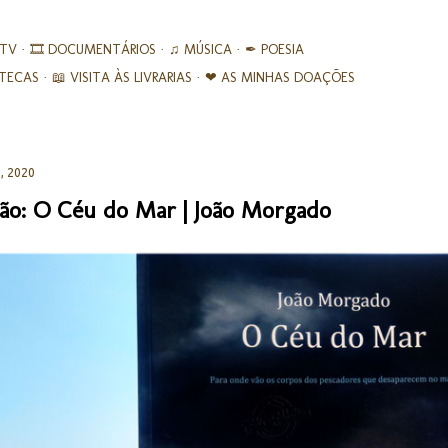
Avançar para o conteúdo principal
 TV
🎞︎ DOCUMENTÁRIOS
♫ MÚSICA
✒ POESIA
IOTECAS
📖 VISITA ÀS LIVRARIAS
❤ AS MINHAS DOAÇÕES
, 2020
ão: O Céu do Mar | João Morgado