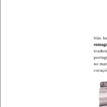
Não ha
esmag
tradic
portugu
no mar
coraçõe