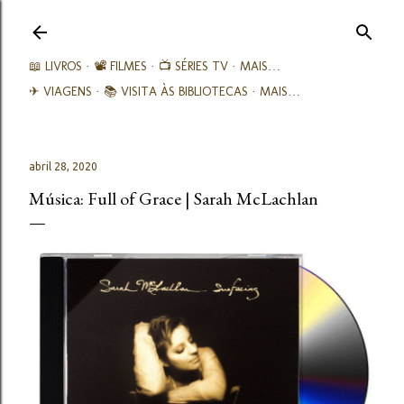
Avançar para o conteúdo principal
📖 LIVROS
📽️ FILMES
📺 SÉRIES TV
MAIS…
✈ VIAGENS
📚︎ VISITA ÀS BIBLIOTECAS
MAIS…
abril 28, 2020
Música: Full of Grace | Sarah McLachlan