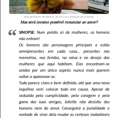
Bola de Berlim de Pistácio, da
Berlineta
(Estação do Oriente).
Mas será mesmo possível renunciar ao amor?
SINOPSE:
Num prédio só de mulheres, os homens
não entram!
Os homens são personagens principais e estão
omnipresentes em cada casa… presentes nas
memórias, nas feridas, na raiva e no desejo das
mulheres que aqui habitam. Elas encontram-se
unidas por um único aspeto: nunca mais querem
voltar a apaixonar-se.
Tudo parece claro e bem definido, até que uma nova
inquilina vem colocar tudo em causa. Apesar de
seduzida pela cumplicidade, pela coragem e pela
garra das suas amigas, Juliette não desistiu dos
homens nem do amor. Conseguirá a jovialidade e
vontade de viver dela mudar as certezas inabaláveis