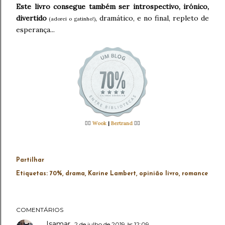
Este livro consegue também ser introspectivo, irónico,
divertido
, dramático, e no final, repleto de
(adorei o gatinho!)
esperança...
👉🏻
Wook
|
Bertrand
👈🏻
Partilhar
Etiquetas:
70%
drama
Karine Lambert
opinião livro
romance
COMENTÁRIOS
Isamar
2 de julho de 2019 às 12:09