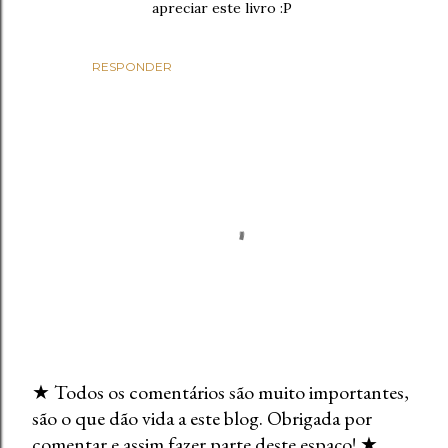
apreciar este livro :P
RESPONDER
★ Todos os comentários são muito importantes,
são o que dão vida a este blog. Obrigada por
E
comentar e assim fazer parte deste espaço! ★
n