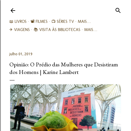
Avançar para o conteúdo principal
📖 LIVROS
📽️ FILMES
📺 SÉRIES TV
MAIS…
✈ VIAGENS
📚︎ VISITA ÀS BIBLIOTECAS
MAIS…
julho 01, 2019
Opinião: O Prédio das Mulheres que Desistiram
dos Homens | Karine Lambert