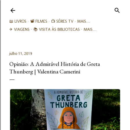
Avançar para o conteúdo principal
📖 LIVROS
📽️ FILMES
📺 SÉRIES TV
MAIS…
✈ VIAGENS
📚︎ VISITA ÀS BIBLIOTECAS
MAIS…
julho 11, 2019
Opinião: A Admirável História de Greta
Thunberg | Valentina Camerini