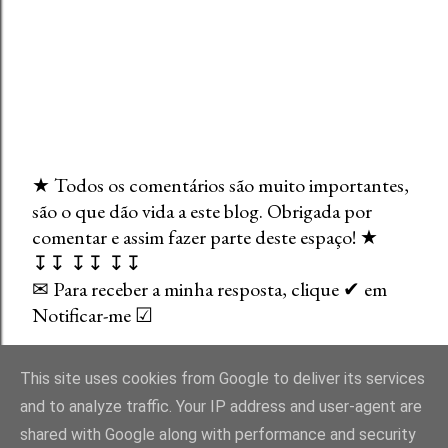
★ Todos os comentários são muito importantes,
são o que dão vida a este blog. Obrigada por
E
comentar e assim fazer parte deste espaço! ★
n
↧↧ ↧↧ ↧↧
v
✉ Para receber a minha resposta, clique ✔ em
i
Notificar-me ☑
a
r
u
This site uses cookies from Google to deliver its services
m
and to analyze traffic. Your IP address and user-agent are
c
shared with Google along with performance and security
o