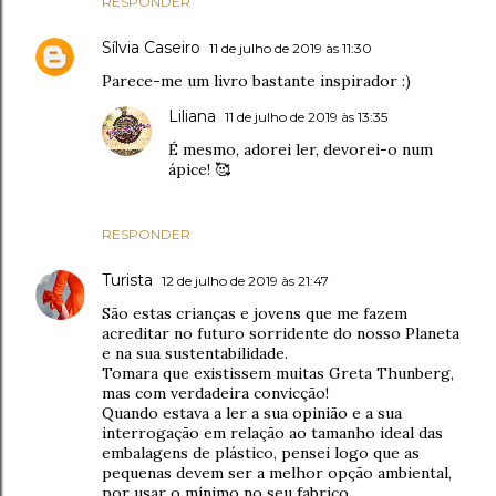
RESPONDER
Sílvia Caseiro
11 de julho de 2019 às 11:30
Parece-me um livro bastante inspirador :)
Liliana
11 de julho de 2019 às 13:35
É mesmo, adorei ler, devorei-o num
ápice! 🥰
RESPONDER
Turista
12 de julho de 2019 às 21:47
São estas crianças e jovens que me fazem
acreditar no futuro sorridente do nosso Planeta
e na sua sustentabilidade.
Tomara que existissem muitas Greta Thunberg,
mas com verdadeira convicção!
Quando estava a ler a sua opinião e a sua
interrogação em relação ao tamanho ideal das
embalagens de plástico, pensei logo que as
pequenas devem ser a melhor opção ambiental,
por usar o mínimo no seu fabrico.