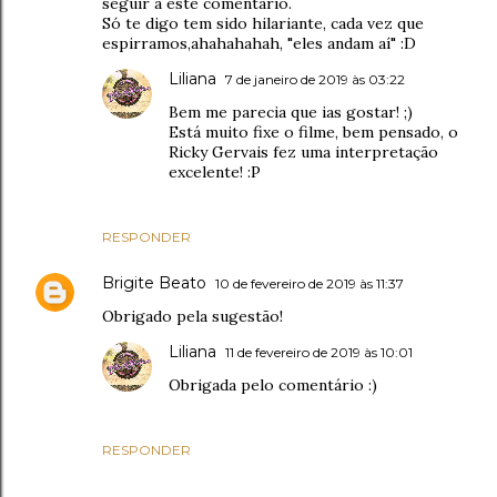
seguir a este comentário.
Só te digo tem sido hilariante, cada vez que
espirramos,ahahahahah, "eles andam aí" :D
Liliana
7 de janeiro de 2019 às 03:22
Bem me parecia que ias gostar! ;)
Está muito fixe o filme, bem pensado, o
Ricky Gervais fez uma interpretação
excelente! :P
RESPONDER
Brigite Beato
10 de fevereiro de 2019 às 11:37
Obrigado pela sugestão!
Liliana
11 de fevereiro de 2019 às 10:01
Obrigada pelo comentário :)
RESPONDER