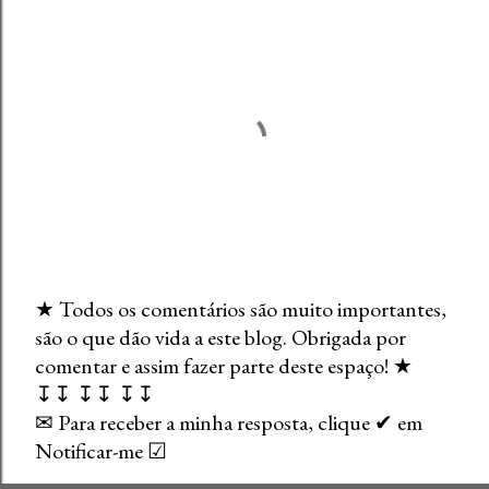
★ Todos os comentários são muito importantes,
são o que dão vida a este blog. Obrigada por
E
comentar e assim fazer parte deste espaço! ★
n
↧↧ ↧↧ ↧↧
v
✉ Para receber a minha resposta, clique ✔ em
i
Notificar-me ☑
a
r