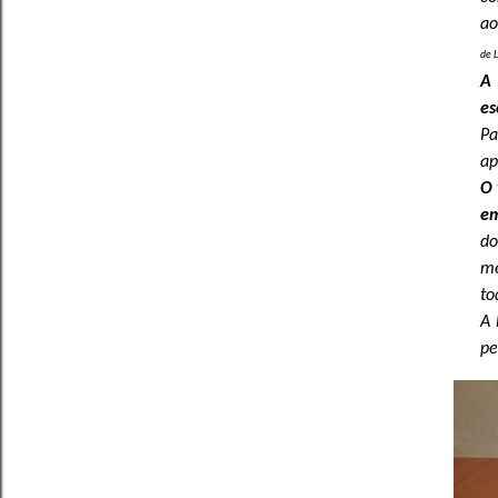
ao
de L
A 
es
Pa
ap
O 
e
do
me
to
A 
pe