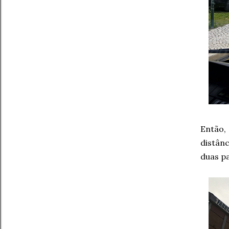
Então,
distânc
duas pa