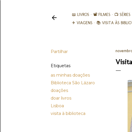
📖 LIVROS
📽️ FILMES
📺 SÉRIES
✈ VIAGENS
📚︎ VISITA ÀS BIBL
Partilhar
novembro
Visit
Etiquetas
as minhas doações
Biblioteca São Lázaro
doações
doar livros
Lisboa
visita à biblioteca