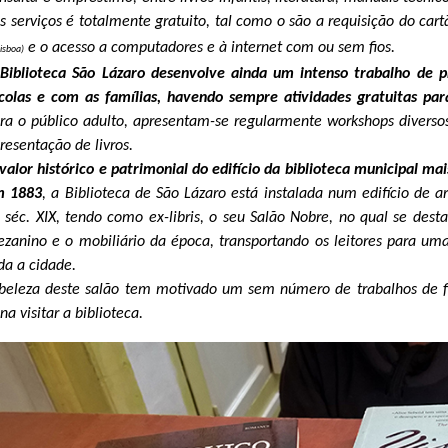
s serviços é totalmente gratuito, tal como o são a requisição do cart
e o acesso a computadores e à internet com ou sem fios.
isboa)
Biblioteca São Lázaro desenvolve ainda um intenso trabalho de p
colas e com as famílias, havendo sempre atividades gratuitas para
ra o público adulto, apresentam-se regularmente workshops diverso
resentação de livros.
valor histórico e patrimonial do edifício da biblioteca municipal mais
m 1883
, a Biblioteca de São Lázaro está instalada num edifício de ar
 séc. XIX, tendo como ex-libris, o seu Salão Nobre, no qual se des
zanino e o mobiliário da época, transportando os leitores para u
da a cidade.
beleza deste salão tem motivado um sem número de trabalhos de fil
na visitar a biblioteca.