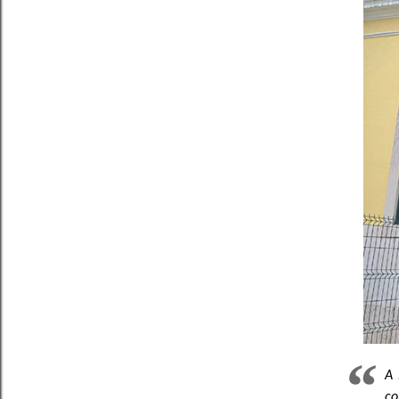
A 
co