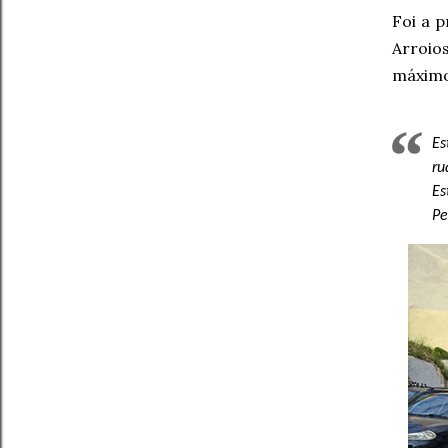
Foi a p
Arroios
máximo 
Es
ru
Es
Pe