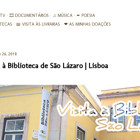
Avançar para o conteúdo principal
 TV
🎞︎ DOCUMENTÁRIOS
♫ MÚSICA
✒ POESIA
IOTECAS
📖 VISITA ÀS LIVRARIAS
❤ AS MINHAS DOAÇÕES
 26, 2018
a à Biblioteca de São Lázaro | Lisboa