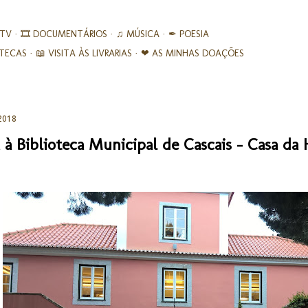
Avançar para o conteúdo principal
 TV
🎞︎ DOCUMENTÁRIOS
♫ MÚSICA
✒ POESIA
IOTECAS
📖 VISITA ÀS LIVRARIAS
❤ AS MINHAS DOAÇÕES
2018
a à Biblioteca Municipal de Cascais – Casa da