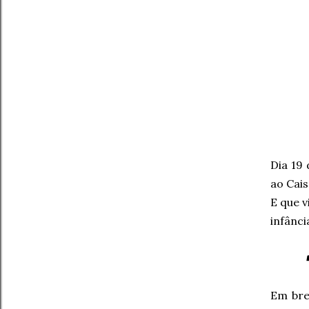
Dia 19
ao Cais
E que v
infânci
Em brev