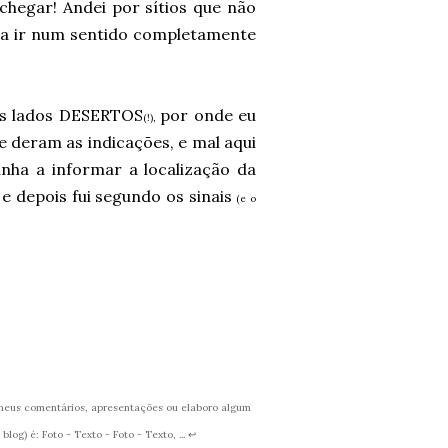
chegar! Andei por sítios que não
a a ir num sentido completamente
les lados DESERTOS
por onde eu
(!),
e deram as indicações, e mal aqui
anha a informar a localização da
 e depois fui segundo os sinais
(e o
s meus comentários, apresentações ou elaboro algum
og) é: Foto - Texto - Foto - Texto, ...
↩