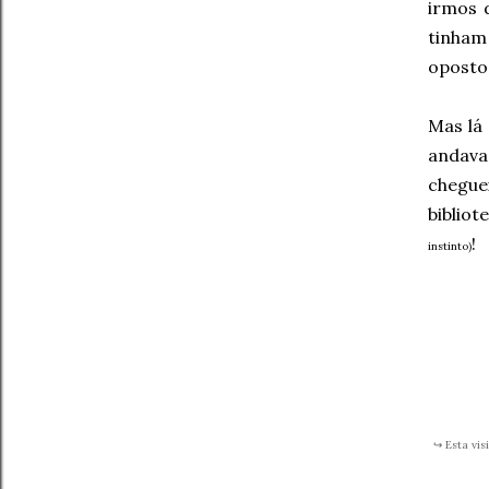
irmos 
tinham
oposto,
Mas lá
andava 
chegu
bibliot
!
instinto)
↪
Esta vis