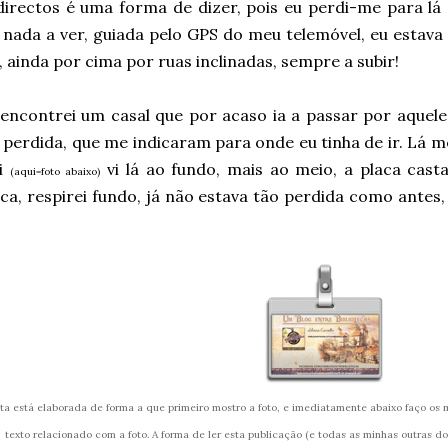
directos é uma forma de dizer, pois eu perdi-me para lá 
 nada a ver, guiada pelo GPS do meu telemóvel, eu estav
 ainda por cima por ruas inclinadas, sempre a subir!
 encontrei um casal que por acaso ia a passar por aque
perdida, que me indicaram para onde eu tinha de ir. Lá m
ei
vi lá ao fundo, mais ao meio, a placa cast
(aqui=foto abaixo)
eca, respirei fundo, já não estava tão perdida como antes,
ita está elaborada de forma a que primeiro mostro a foto, e imediatamente abaixo faço o
texto relacionado com a foto. A forma de ler esta publicação (e todas as minhas outras do bl