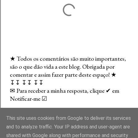
★ Todos os comentários são muito importantes,
são o que dão vida a este blog. Obrigada por
E
comentar e assim fazer parte deste espaço! ★
n
↧↧ ↧↧ ↧↧
v
✉ Para receber a minha resposta, clique ✔ em
i
Notificar-me ☑
a
r
u
This site uses cookies from Google to deliver its services
m
and to analyze traffic. Your IP address and user-agent are
c
shared with Google along with performance and security