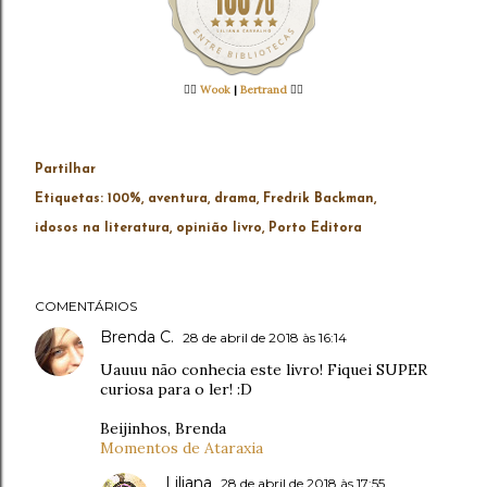
👉🏻
Wook
|
Bertrand
👈🏻
Partilhar
Etiquetas:
100%
aventura
drama
Fredrik Backman
idosos na literatura
opinião livro
Porto Editora
COMENTÁRIOS
Brenda C.
28 de abril de 2018 às 16:14
Uauuu não conhecia este livro! Fiquei SUPER
curiosa para o ler! :D
Beijinhos, Brenda
Momentos de Ataraxia
Liliana
28 de abril de 2018 às 17:55