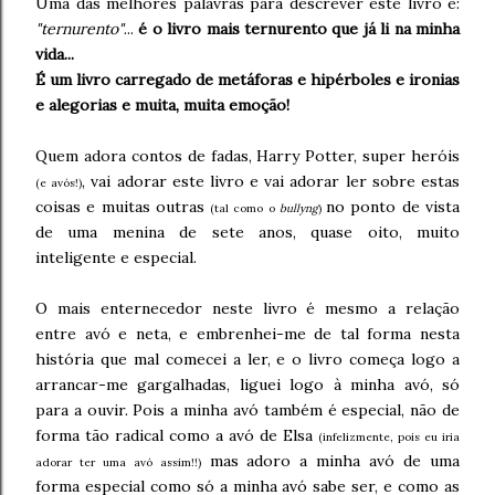
Uma das melhores palavras para descrever este livro é:
"ternurento"
...
é o livro mais ternurento que já li na minha
vida...
É um livro carregado de metáforas e hipérboles e ironias
e alegorias e muita, muita emoção!
Quem adora contos de fadas, Harry Potter, super heróis
, vai adorar este livro e vai adorar ler sobre estas
(e avós!)
coisas e muitas outras
no ponto de vista
(tal como o
bullyng
)
de uma menina de sete anos, quase oito, muito
inteligente e especial.
O mais enternecedor neste livro é mesmo a relação
entre avó e neta, e embrenhei-me de tal forma nesta
história que mal comecei a ler, e o livro começa logo a
arrancar-me gargalhadas, liguei logo à minha avó, só
para a ouvir. Pois a minha avó também é especial, não de
forma tão radical como a avó de Elsa
(infelizmente, pois eu iria
mas adoro a minha avó de uma
adorar ter uma avó assim!!)
forma especial como só a minha avó sabe ser, e como as