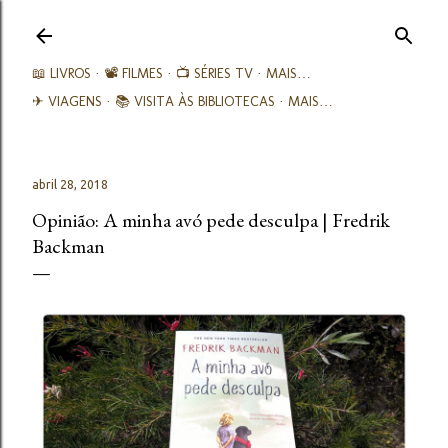
Avançar para o conteúdo principal
📖 LIVROS
📽️ FILMES
📺 SÉRIES TV
MAIS…
✈ VIAGENS
📚︎ VISITA ÀS BIBLIOTECAS
MAIS…
abril 28, 2018
Opinião: A minha avó pede desculpa | Fredrik
Backman