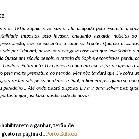
SE
mme, 1916. Sophie vive numa vila ocupada pelo Exército alemão
utalidade impostas pelo invasor, enquanto aguarda notícias do
pressionista, que se encontra a lutar na Frente. Quando o coma
ntado por Édouard, nasce uma perigosa obsessão que leva Sophie a arr
da.
Quase um século depois, o retrato de Sophie encontra-se pendura
 Londres. Entretanto, Liv conhece o homem que a faz recuperar a v
to pela morte prematura do marido. Mas não tardará que Liv sofra u
agora reclamado pelos herdeiros e Paul, o homem por quem se apaix
u paradeiro…
Até onde estará disposta Liv a ir para salvar este qua
portante que justifique perder tudo de novo?
 habilitarem a ganhar, terão de
:
r
gosto
na página da
Porto Editora