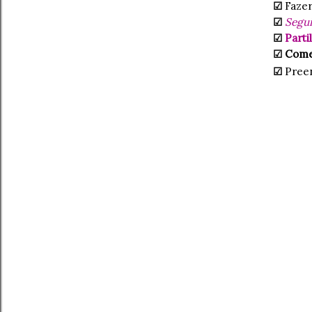
☑
Faze
☑
Segui
☑
Parti
☑ Com
☑
Pree