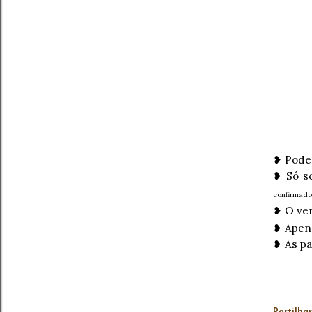
❥ Podem
❥ Só se
confirmado
❥ O ven
❥ Apena
❥ As pa
Partilhar