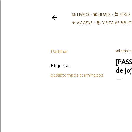
📖 LIVROS
📽️ FILMES
📺 SÉRIES
✈ VIAGENS
📚︎ VISITA ÀS BIBL
Partilhar
setembro
[PAS
Etiquetas
de Jo
passatempos terminados