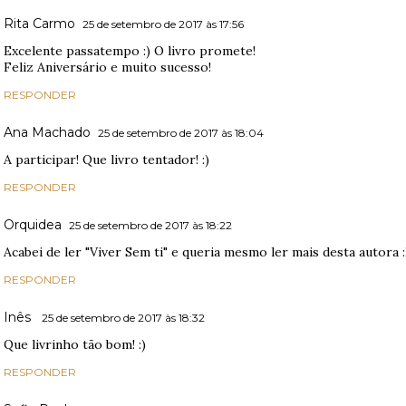
Rita Carmo
25 de setembro de 2017 às 17:56
Excelente passatempo :) O livro promete!
Feliz Aniversário e muito sucesso!
RESPONDER
Ana Machado
25 de setembro de 2017 às 18:04
A participar! Que livro tentador! :)
RESPONDER
Orquidea
25 de setembro de 2017 às 18:22
Acabei de ler "Viver Sem ti" e queria mesmo ler mais desta autora 
RESPONDER
Inês
25 de setembro de 2017 às 18:32
Que livrinho tão bom! :)
RESPONDER