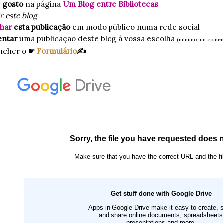
r
gosto
na página
Um Blog entre Bibliotecas
r
este blog
lhar
esta publicação
em modo público numa rede social
entar
uma publicação deste blog à vossa escolha
(mínimo um coment
ncher o
☛
Formulário
✍