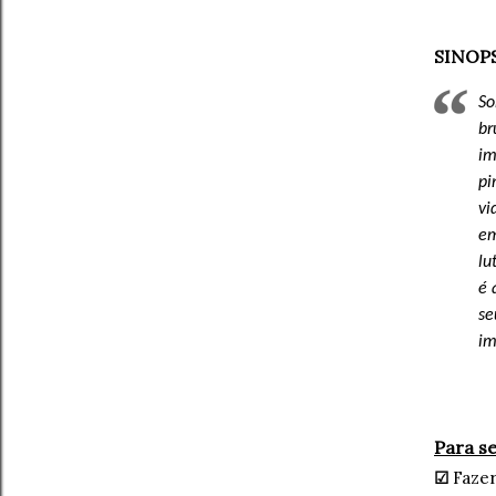
SINOP
So
br
im
pi
vi
em
lu
é 
se
im
Para se
☑
Faze