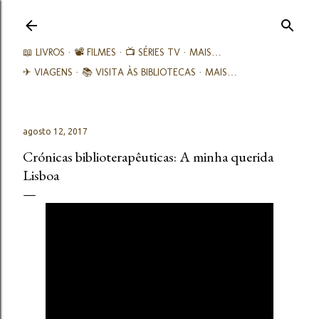
Avançar para o conteúdo principal
📖 LIVROS
📽️ FILMES
📺 SÉRIES TV
MAIS…
✈ VIAGENS
📚︎ VISITA ÀS BIBLIOTECAS
MAIS…
agosto 12, 2017
Crónicas biblioterapêuticas: A minha querida
Lisboa