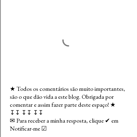
★ Todos os comentários são muito importantes,
são o que dão vida a este blog. Obrigada por
E
comentar e assim fazer parte deste espaço! ★
n
↧↧ ↧↧ ↧↧
v
✉ Para receber a minha resposta, clique ✔ em
i
Notificar-me ☑
a
r