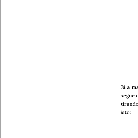
Já a m
segue o
tirand
isto: