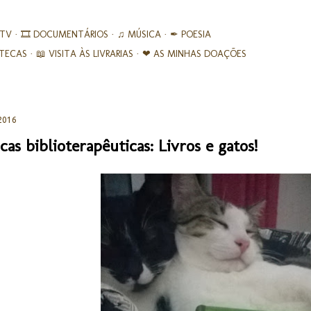
Avançar para o conteúdo principal
 TV
🎞︎ DOCUMENTÁRIOS
♫ MÚSICA
✒ POESIA
IOTECAS
📖 VISITA ÀS LIVRARIAS
❤ AS MINHAS DOAÇÕES
2016
cas biblioterapêuticas: Livros e gatos!