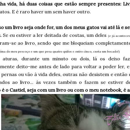
ha vida, há duas coisas que estão sempre presentes: Liv
atos. E é raro haver um sem haver outro.
o um livro seja onde for, um dos meus gatos vai até lá e 
e.
Se eu estiver a ler deitada de costas, um deles
(e já aconteceu
ram-se ao livro, sendo que me bloqueiam completamente 
ima do meu pescoço e um que pesa quatro quilos e outro cinco, custa um bocado!)
 aturas, durante um minuto ou dois, lá os deixo faz
mente deito-me antes de lado para voltar a poder ler, 
 pernas ou vão à vida deles, outras não desistem e entã
ados ao livro... às vezes também o fazem se estiver de
é o Castiel, seja com um livro ou com o meu notebook, é a