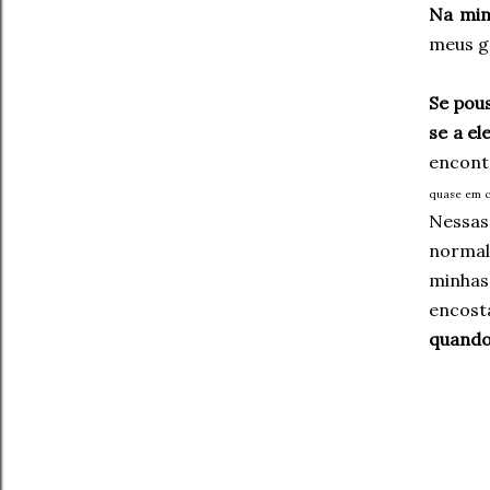
Na min
meus g
Se pous
se a el
encont
quase em c
Nessas
normal
minhas
encost
quando 