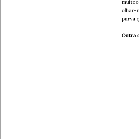
muitoo
olhar-m
parva q
Outra c