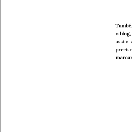
Também
o blog,
assim, 
precis
marcar