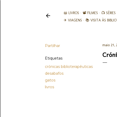
📖 LIVROS
📽️ FILMES
📺 SÉRIES
✈ VIAGENS
📚︎ VISITA ÀS BIBL
Partilhar
maio 21, 
Cróni
Etiquetas
crónicas biblioterapêuticas
desabafos
gatos
livros