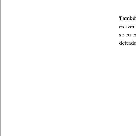
Também
estive
se eu e
deitada