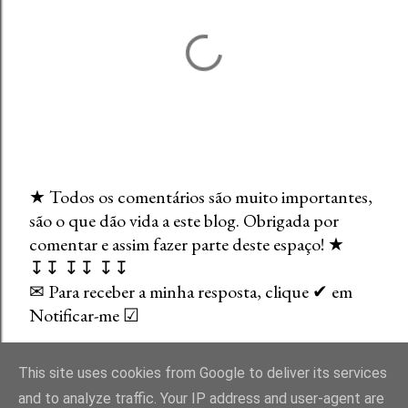
★ Todos os comentários são muito importantes,
são o que dão vida a este blog. Obrigada por
E
comentar e assim fazer parte deste espaço! ★
n
↧↧ ↧↧ ↧↧
v
✉ Para receber a minha resposta, clique ✔ em
i
Notificar-me ☑
a
r
u
This site uses cookies from Google to deliver its services
m
and to analyze traffic. Your IP address and user-agent are