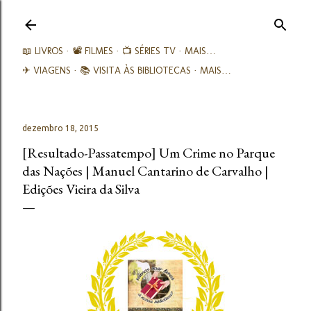
Avançar para o conteúdo principal
📖 LIVROS
📽️ FILMES
📺 SÉRIES TV
MAIS…
✈ VIAGENS
📚︎ VISITA ÀS BIBLIOTECAS
MAIS…
dezembro 18, 2015
[Resultado-Passatempo] Um Crime no Parque
das Nações | Manuel Cantarino de Carvalho |
Edições Vieira da Silva