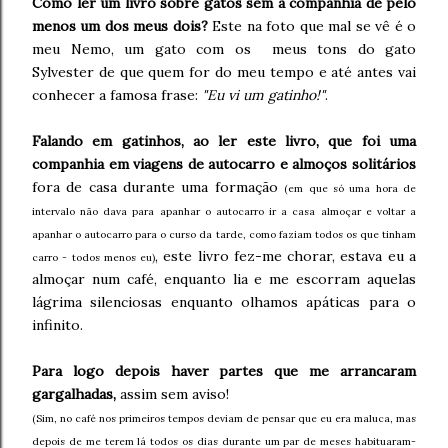
Como ler um livro sobre gatos sem a companhia de pelo
menos um dos meus dois?
Este na foto que mal se vê é o
meu Nemo, um gato com os meus tons do gato
Sylvester de que quem for do meu tempo e até antes vai
conhecer a famosa frase:
"Eu vi um gatinho!"
.
Falando em gatinhos, ao ler este livro, que foi uma
companhia em viagens de autocarro e almoços solitários
fora de casa durante uma formação
(em que só uma hora de
intervalo não dava para apanhar o autocarro ir a casa almoçar e voltar a
apanhar o autocarro para o curso da tarde, como faziam todos os que tinham
, este livro fez-me chorar, estava eu a
carro - todos menos eu)
almoçar num café, enquanto lia e me escorram aquelas
lágrima silenciosas enquanto olhamos apáticas para o
infinito.
Para logo depois haver partes que me arrancaram
gargalhadas,
assim sem aviso!
(Sim, no café nos primeiros tempos deviam de pensar que eu era maluca, mas
depois de me terem lá todos os dias durante um par de meses habituaram-