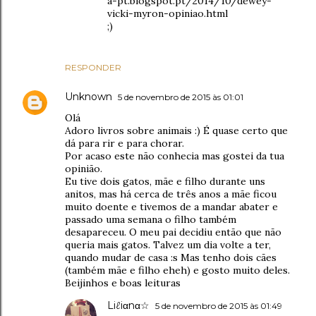
a-pt.blogspot.pt/2014/10/dewey-
vicki-myron-opiniao.html
;)
RESPONDER
Unknown
5 de novembro de 2015 às 01:01
Olá
Adoro livros sobre animais :) É quase certo que
dá para rir e para chorar.
Por acaso este não conhecia mas gostei da tua
opinião.
Eu tive dois gatos, mãe e filho durante uns
anitos, mas há cerca de três anos a mãe ficou
muito doente e tivemos de a mandar abater e
passado uma semana o filho também
desapareceu. O meu pai decidiu então que não
queria mais gatos. Talvez um dia volte a ter,
quando mudar de casa :s Mas tenho dois cães
(também mãe e filho eheh) e gosto muito deles.
Beijinhos e boas leituras
Liℓiαnα☆
5 de novembro de 2015 às 01:49