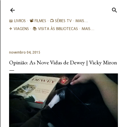
Avançar para o conteúdo principal
📖 LIVROS
📽️ FILMES
📺 SÉRIES TV
MAIS…
✈ VIAGENS
📚︎ VISITA ÀS BIBLIOTECAS
MAIS…
novembro 04, 2015
Opinião: As Nove Vidas de Dewey | Vicky Miron