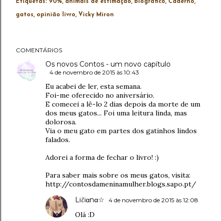
Etiquetas:
90%
animais de estimação
biográfico
Caderno
gatos
opinião livro
Vicky Miron
COMENTÁRIOS
Os novos Contos - um novo capítulo
4 de novembro de 2015 às 10:43
Eu acabei de ler, esta semana.
Foi-me oferecido no aniversário.
E comecei a lê-lo 2 dias depois da morte de um
dos meus gatos... Foi uma leitura linda, mas
dolorosa.
Via o meu gato em partes dos gatinhos lindos
falados.
Adorei a forma de fechar o livro! :)
Para saber mais sobre os meus gatos, visita:
http://contosdameninamulher.blogs.sapo.pt/
Liℓiαnα☆
4 de novembro de 2015 às 12:08
Olá :D