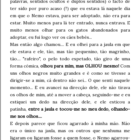
palavras, sentidos ocultos e duplos sentidos) o facto de
ter sido por puro acaso (?) que eu estava lá naquele dia
em que o Nemo estava, para ser adoptado, não era para
estar. Muito menos para lá ter entrado, nunca entrava. E
muito menos olhar para os gatos abandonados para
adoptar, eu fui logo ver os cães bebés...
Mas então algo chamou.... E eu olhei para a jaula em que
ele estava e ele, tão, mas tão pequenino, tão magrinho,
tão.... "rafeiro", o pelo todo espetado, tão giro de uma
forma cómica,
olhou para mim, mas OLHOU mesmo!
Com
uns olhos negros muito grandes e é como se tivesse a
dirigir-se a mim, cá dentro não sei... O que senti naquele
momento... E eu avancei na direcção dele, ele não tirava
os olhos de mim, até a mover a cabeça, seguindo-me e eu
estiquei um dedo na direcção dele, e ele esticou a
patinha,
entre a jaula e tocou-me no meu dedo, olhando-
me nos olhos....
E depois parece que ficou agarrado à minha mão. Não
era o único na jaula, mas os outros que nenhuma me
ligaram ou ligaram fosse a quem fosse, o Nemo agarrou-