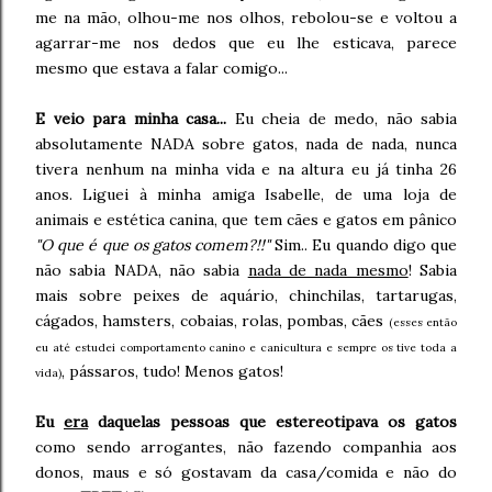
me na mão, olhou-me nos olhos, rebolou-se e voltou a
agarrar-me nos dedos que eu lhe esticava, parece
mesmo que estava a falar comigo...
E veio para minha casa...
Eu cheia de medo, não sabia
absolutamente NADA sobre gatos, nada de nada, nunca
tivera nenhum na minha vida e na altura eu já tinha 26
anos. Liguei à minha amiga Isabelle, de uma loja de
animais e estética canina, que tem cães e gatos em pânico
"O que é que os gatos comem?!!"
Sim.. Eu quando digo que
não sabia NADA, não sabia
nada de nada mesmo
! Sabia
mais sobre peixes de aquário, chinchilas, tartarugas,
cágados, hamsters, cobaias, rolas, pombas, cães
(esses então
eu até estudei comportamento canino e canicultura e sempre os tive toda a
, pássaros, tudo! Menos gatos!
vida)
Eu
era
daquelas pessoas que estereotipava os gatos
como sendo arrogantes, não fazendo companhia aos
donos, maus e só gostavam da casa/comida e não do