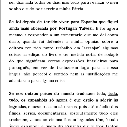
ser dizimada todos os dias, mas tudo para realizar o meu
sonho e tudo por servir a minha Pátria.
Se foi depois de ter ido viver para Espanha que fiquei
ainda
mais obcecada por Portugal? Talvez...
E foi agora
mesmo a responder a um comentário que me dei conta
disso, quando fui defender a minha opinião sobre a
editora ter tido tanto trabalho em "arranjar" algumas
coisas na edição do livro e ter metido notas de rodapé
do que significam certas expressões brasileiras para
português, em vez de traduzirem logo para a nossa
língua, não percebi o sentido nem as justificações me
adiantaram para alguma coisa.
Se nos outros países do mundo traduzem tudo,
tudo
,
tudo
, os espanhóis só agora é que estão a aderir às
legendas,
e mesmo assim são raros, pois até o áudio dos
filmes, séries, documentários, absolutamente tudo eles
traduzem, vamos ao cinema lá nem legendas têm, é tudo
áudio espanhol, e quem diz Espanha diz outros tantos