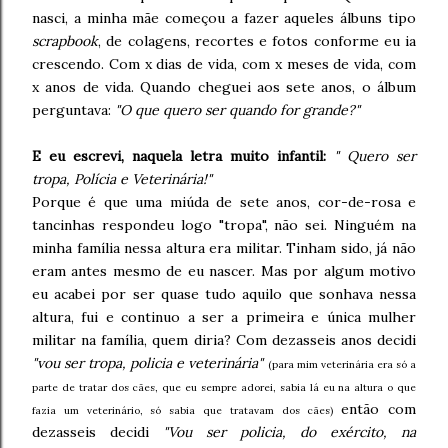
nasci, a minha mãe começou a fazer aqueles álbuns tipo
scrapbook
, de colagens, recortes e fotos conforme eu ia
crescendo. Com x dias de vida, com x meses de vida, com
x anos de vida. Quando cheguei aos sete anos, o álbum
perguntava:
"O que quero ser quando for grande?"
E eu escrevi, naquela letra muito infantil:
" Quero ser
tropa, Polícia e Veterinária!"
Porque é que uma miúda de sete anos, cor-de-rosa e
tancinhas respondeu logo "tropa", não sei. Ninguém na
minha família nessa altura era militar. Tinham sido, já não
eram antes mesmo de eu nascer. Mas por algum motivo
eu acabei por ser quase tudo aquilo que sonhava nessa
altura, fui e continuo a ser a primeira e única mulher
militar na família, quem diria? Com dezasseis anos decidi
"vou ser tropa, policia e veterinária"
(para mim veterinária era só a
parte de tratar dos cães, que eu sempre adorei, sabia lá eu na altura o que
então com
fazia um veterinário, só sabia que tratavam dos cães)
dezasseis decidi
"Vou ser policia, do exército, na