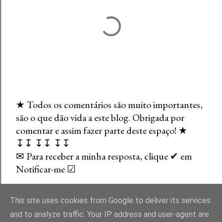
★ Todos os comentários são muito importantes,
são o que dão vida a este blog. Obrigada por
E
comentar e assim fazer parte deste espaço! ★
n
↧↧ ↧↧ ↧↧
v
✉ Para receber a minha resposta, clique ✔ em
i
Notificar-me ☑
a
r
u
This site uses cookies from Google to deliver its services
m
and to analyze traffic. Your IP address and user-agent are
c