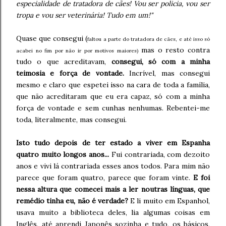
especialidade de tratadora de cães! Vou ser policia, vou ser
tropa e vou ser veterinária! Tudo em um!"
Quase que consegui (
faltou a parte do tratadora de cães, e até isso só
mas o resto contra
acabei no fim por não ir por motivos maiores)
tudo o que acreditavam,
consegui, só com a minha
teimosia e força de vontade.
Incrível, mas consegui
mesmo e claro que espetei isso na cara de toda a família,
que não acreditaram que eu era capaz, só com a minha
força de vontade e sem cunhas nenhumas. Rebentei-me
toda, literalmente, mas consegui.
Isto tudo depois de ter estado a viver em Espanha
quatro muito longos anos...
Fui contrariada, com dezoito
anos e vivi lá contrariada esses anos todos. Para mim não
parece que foram quatro, parece que foram vinte.
E foi
nessa altura que comecei mais a ler noutras línguas, que
remédio tinha eu, não é verdade?
E li muito em Espanhol,
usava muito a biblioteca deles, lia algumas coisas em
Inglês, até aprendi Japonês sozinha e tudo, os básicos,