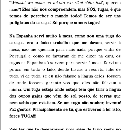
"
Watashi wa anata no iukoto wo rikai shite ina
i", querem
mais?!
Eles não nos compreendem, mas NÓS, tugas, é que
temos de perceber o mundo todo!! Temos de ser uns
poliglotas do caraças! Só porque somos tugas!
Na Espanha servi muito à mesa, como sou uma tuga do
caraças, era o único trabalho que me davam,
servir à
mesa, não me queriam para mais nada, porque vinha de
Portugal e como se fartaram de me dizer na cara, os
tugas na Espanha só servem para servir à mesa. Servi um
pouco em todo o lado, desde tascas a resorts, falei de
tudo, vi de tudo, se eu não falasse a língua deles, fossem
de onde fossem, garanto-vos que eles não falavam a
minha.
Um tuga esteja onde esteja tem que falar a língua
dos ouros gajos que vêm do sol posto, de terras que
nem sabia que existiam. Se um tuga não souber, inventa!
Faz gestos! Principalmente se tu, que estiveres a ler isto,
fores TUGA!!!
Vais ter que te desenrascar, pois além de ti no resto no