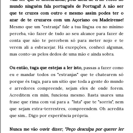
mundo ninguém fala português de Portugal! A não ser
que te cruzes com outro e mesmo assim podes ter o
azar de te cruzares com um Açoriano ou Madeirense!
Mesmo que um "estranja" fale a tua língua ou no mínimo
perceba, vão fazer de tudo ao seu alcance para fazer de
conta que não te percebem só para meter nojo e te
verem ali a esbracejar. Há excepções, conheci algumas,
mas conto-as pelos dedos de uma mão e ainda sobra.
Ou então, tuga que estejas a ler isto,
passas a fazer como
eu e mandar todos os "estranjas" que te chatearem só
porque és tuga, para um sitio que toda a gente do mundo
e arredores compreende, sejam eles de onde forem.
Acreditem em mim, funciona mesmo. Basta usares uma
frase que rima com vai para a "luta" que te "sorriu", nem
que sejam extra-terrestres, compreendem. Oh acredita
que sim... Digo por experiência própria.
Nunca me vão ouvir dizer;
"Peço desculpa por querer ler