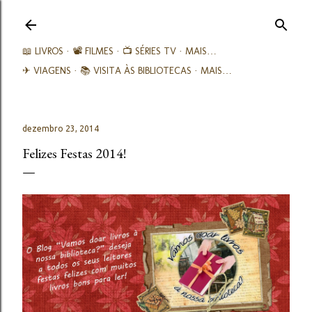
Avançar para o conteúdo principal
📖 LIVROS
📽️ FILMES
📺 SÉRIES TV
MAIS…
✈ VIAGENS
📚︎ VISITA ÀS BIBLIOTECAS
MAIS…
dezembro 23, 2014
Felizes Festas 2014!