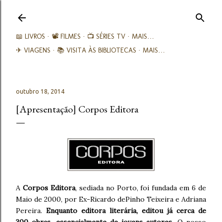
Avançar para o conteúdo principal
📖 LIVROS
📽️ FILMES
📺 SÉRIES TV
MAIS…
✈ VIAGENS
📚︎ VISITA ÀS BIBLIOTECAS
MAIS…
outubro 18, 2014
[Apresentação] Corpos Editora
A
Corpos Editora
, sediada no Porto, foi fundada em 6 de
Maio de 2000, por Ex-Ricardo dePinho Teixeira e Adriana
Pereira.
Enquanto editora literária, editou já cerca de