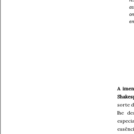
re
as
on
en
A imen
Shakesp
sorte d
lhe de
especi
essênci