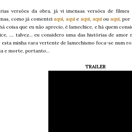
várias versões da obra, já vi imensas versões de filmes
simas, como já comentei
aqui
,
aqui
e
aqui
,
aqui
ou
aqui
, po
há coisa que eu não aprecio, é lamechice, e há quem consi
ce, .... talvez... eu considero uma das histórias de amor
esta minha rara vertente de lamechismo foca-se num ro
ia e morte, portanto...
TRAILER