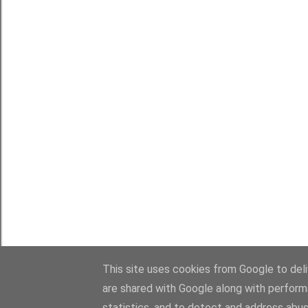
This site uses cookies from Google to deliv
are shared with Google along with perform
statistics, and to detect and address abus