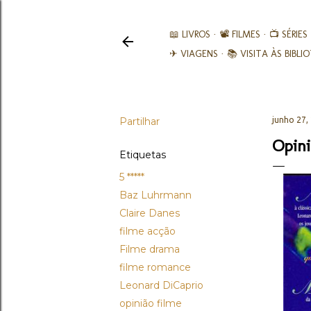
📖 LIVROS
📽️ FILMES
📺 SÉRIES
✈ VIAGENS
📚︎ VISITA ÀS BIBL
Partilhar
junho 27,
Opini
Etiquetas
5 *****
Baz Luhrmann
Claire Danes
filme acção
Filme drama
filme romance
Leonard DiCaprio
opinião filme