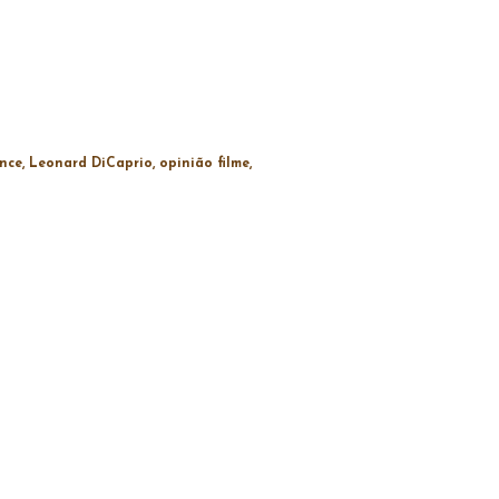
ance
Leonard DiCaprio
opinião filme