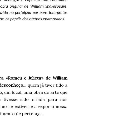
lias Montague e Capuleto. Baz Luhrmann
obra original de William Shakespeare,
uzido na perfeição por bons intérpretes
rem os papéis dos eternos enamorados.
 «Romeu e Julieta» de William
 desconheço...
quem já tiver tido a
o, um local, uma obra de arte que
 tivesse sido criada para nós
mo se estivesse a expor a nossa
ntimento de pertença...