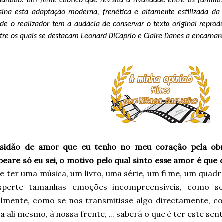
sultado: um filme caótico que revisita a rivalidade entre as famí
sina esta adaptação moderna, frenética e altamente estilizada da 
de o realizador tem a audácia de conservar o texto original reprod
tre os quais se destacam Leonard DiCaprio e Claire Danes a encarna
sidão de amor que eu tenho no meu coração pela obra
eare só eu sei, o motivo pelo qual sinto esse amor é que
e ter uma música, um livro, uma série, um filme, um quadr
sperte tamanhas emoções incompreensíveis, como se
almente, como se nos transmitisse algo directamente, co
a ali mesmo, à nossa frente, ... saberá o que é ter este se