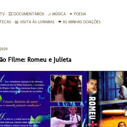
Avançar para o conteúdo principal
 TV
🎞︎ DOCUMENTÁRIOS
♫ MÚSICA
✒ POESIA
IOTECAS
📖 VISITA ÀS LIVRARIAS
❤ AS MINHAS DOAÇÕES
 2020
ão Filme: Romeu e Julieta