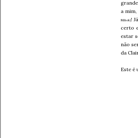
grande 
a mim, 
! J
Mihok)
certo 
estar s
não ser
da Clai
Este é