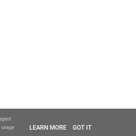
-agent
LEARN MORE
GOT IT
e usage