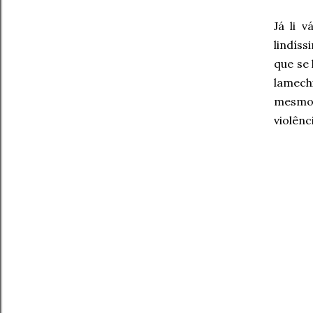
Já li 
lindís
que se 
lamechi
mesmo 
violênc