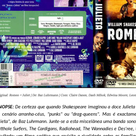
riginal: Romeo + Juliet | De: Baz Luhrmann | Com: Claire Danes, Dash Mihok, Edwina Moore, Leon
NOPSE:
De certeza que quando Shakespeare imaginou a doce Julieta 
 cenário arranha-céus, "punks" ou "drag-queens". Mas é exactam
lieta", de Baz Luhrmann. Junte-se a esta miscelânea uma banda sono
tthole Surfers, The Cardigans, Radiohead, The Wannadies e Des'ree,