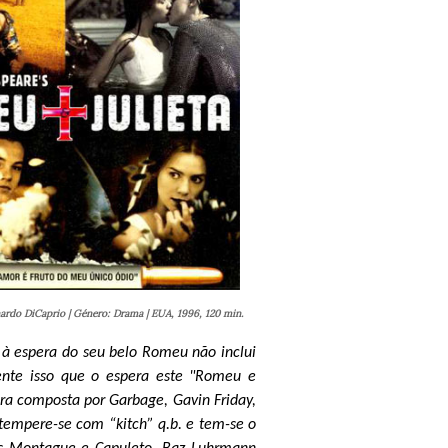
ardo DiCaprio | Género: Drama | EUA, 1996, 120 min.
à espera do seu belo Romeu não inclui
ente isso que o espera este "Romeu e
ra composta por Garbage, Gavin Friday,
 tempere-se com “kitch” q.b. e tem-se o