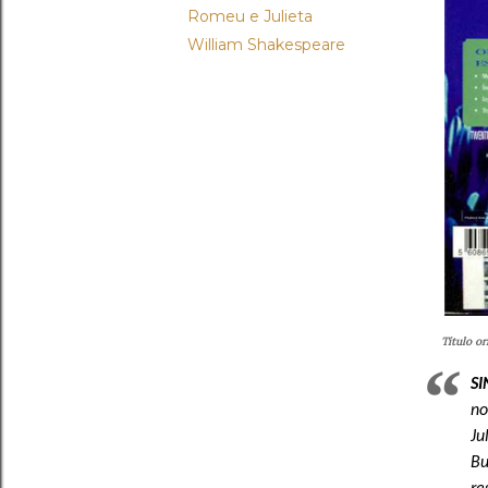
Romeu e Julieta
William Shakespeare
Título o
SI
no
Ju
Bu