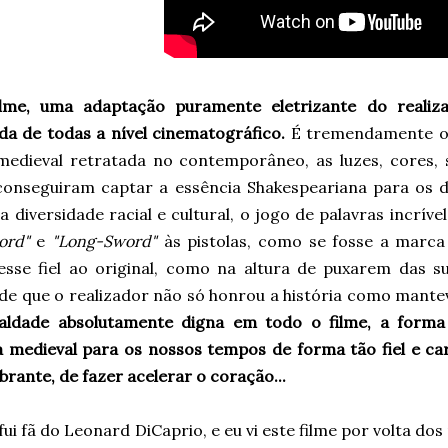
ilme, uma adaptação puramente eletrizante do reali
ida de todas a nível cinematográfico.
É tremendamente ori
 medieval retratada no contemporâneo, as luzes, cores, 
onseguiram captar a essência Shakespeariana para os dia
a diversidade racial e cultural, o jogo de palavras incrí
ord"
e
"Long-Sword"
às pistolas, como se fosse a marca
esse fiel ao original, como na altura de puxarem das 
de que o realizador não só honrou a história como mantev
aldade absolutamente digna em todo o filme, a forma
ia medieval para os nossos tempos de forma tão fiel e c
rante, de fazer acelerar o coração...
ui fã do Leonard DiCaprio, e eu vi este filme por volta d