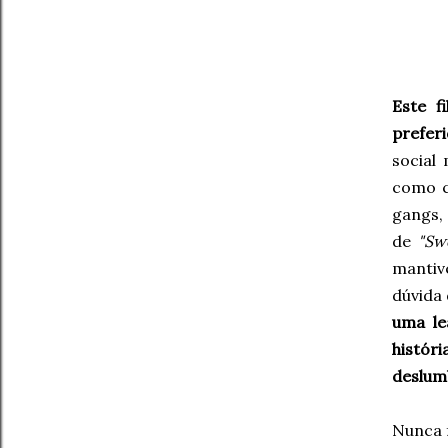
Este f
prefer
social
como c
gangs, 
de
"Sw
mantiv
dúvida 
uma le
histór
deslumb
Nunca f