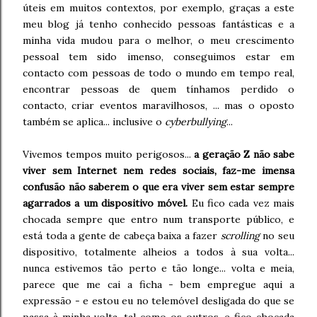
úteis em muitos contextos, por exemplo, graças a este
meu blog já tenho conhecido pessoas fantásticas e a
minha vida mudou para o melhor, o meu crescimento
pessoal tem sido imenso, conseguimos estar em
contacto com pessoas de todo o mundo em tempo real,
encontrar pessoas de quem tínhamos perdido o
contacto, criar eventos maravilhosos, ... mas o oposto
também se aplica... inclusive o
cyberbullying
...
Vivemos tempos muito perigosos...
a geração Z não sabe
viver sem Internet nem redes sociais, faz-me imensa
confusão não saberem o que era viver sem estar sempre
agarrados a um dispositivo móvel.
Eu fico cada vez mais
chocada sempre que entro num transporte público, e
está toda a gente de cabeça baixa a fazer
scrolling
no seu
dispositivo, totalmente alheios a todos à sua volta...
nunca estivemos tão perto e tão longe... volta e meia,
parece que me cai a ficha - bem empregue aqui a
expressão - e estou eu no telemóvel desligada do que se
passa à minha volta, tal como os outros, e fico chocada