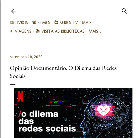
Avançar para o conteúdo principal
📖 LIVROS
📽️ FILMES
📺 SÉRIES TV
MAIS…
✈ VIAGENS
📚︎ VISITA ÀS BIBLIOTECAS
MAIS…
setembro 10, 2020
Opinião Documentário: O Dilema das Redes
Sociais