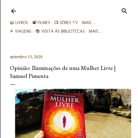
Avançar para o conteúdo principal
📖 LIVROS
📽️ FILMES
📺 SÉRIES TV
MAIS…
✈ VIAGENS
📚︎ VISITA ÀS BIBLIOTECAS
MAIS…
setembro 13, 2020
Opinião: Iluminações de uma Mulher Livre |
Samuel Pimenta