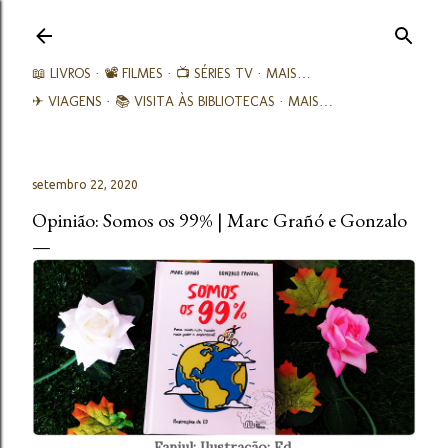
Avançar para o conteúdo principal
📖 LIVROS
📽️ FILMES
📺 SÉRIES TV
MAIS…
✈ VIAGENS
📚︎ VISITA ÀS BIBLIOTECAS
MAIS…
setembro 22, 2020
Opinião: Somos os 99% | Marc Grañó e Gonzalo
Fanjul; Ilustração: Ed