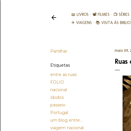
📖 LIVROS
📽️ FILMES
📺 SÉRIES
✈ VIAGENS
📚︎ VISITA ÀS BIBL
Partilhar
maio 09, 
Ruas 
Etiquetas
entre as ruas
FOLIO
nacional
óbidos
passeio
Portugal
um blog entre...
viagem nacional