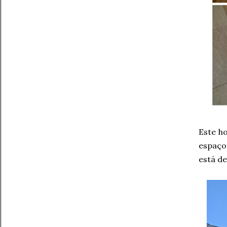
Este h
espaço
está de