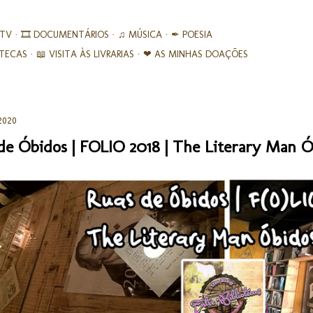
Avançar para o conteúdo principal
 TV
🎞︎ DOCUMENTÁRIOS
♫ MÚSICA
✒ POESIA
IOTECAS
📖 VISITA ÀS LIVRARIAS
❤ AS MINHAS DOAÇÕES
2020
de Óbidos | FOLIO 2018 | The Literary Man Ó