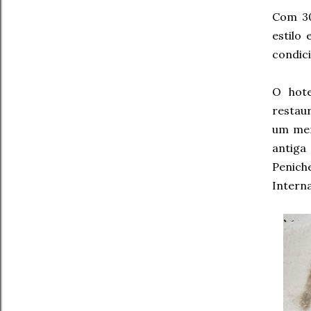
Com 30
estilo
condic
O hote
restau
um men
antiga
Penic
Interna