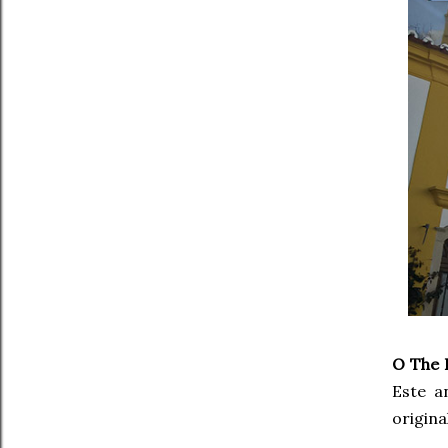
O The 
Este a
origin