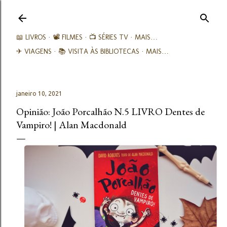
Avançar para o conteúdo principal
📖 LIVROS
📽️ FILMES
📺 SÉRIES TV
MAIS…
✈ VIAGENS
📚︎ VISITA ÀS BIBLIOTECAS
MAIS…
janeiro 10, 2021
Opinião: João Porcalhão N.5 LIVRO Dentes de
Vampiro! | Alan Macdonald