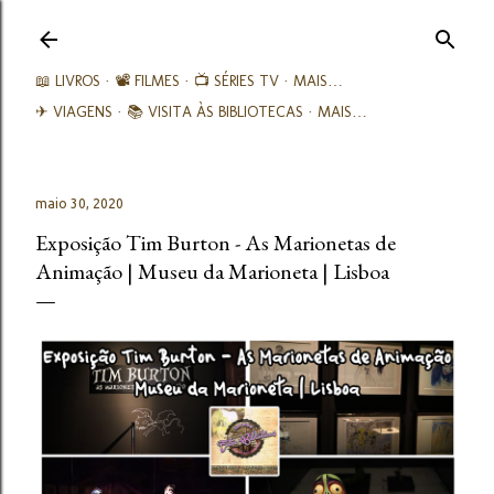
Avançar para o conteúdo principal
📖 LIVROS
📽️ FILMES
📺 SÉRIES TV
MAIS…
✈ VIAGENS
📚︎ VISITA ÀS BIBLIOTECAS
MAIS…
maio 30, 2020
Exposição Tim Burton - As Marionetas de
Animação | Museu da Marioneta | Lisboa