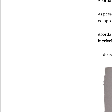
Aborda 
As pes
comprom
Aborda
incrív
Tudo is