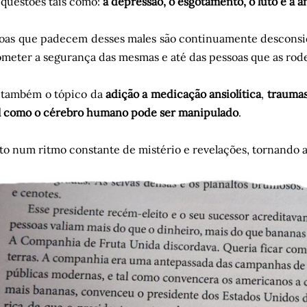
questões tais como:
a depressão, o esgotamento, o luto e a a
soas que padecem desses males são continuamente desconsi
eter a segurança das mesmas e até das pessoas que as rod
 também o tópico da
adição a medicação ansiolítica
,
traumas
el como o cérebro humano pode ser manipulado
.
to num ritmo constante de mistério e revelações, tornando a 