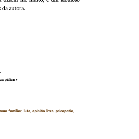
 da autora.
,
cas públicas ♥️
ama familiar
luto
opinião livro
psicopatia