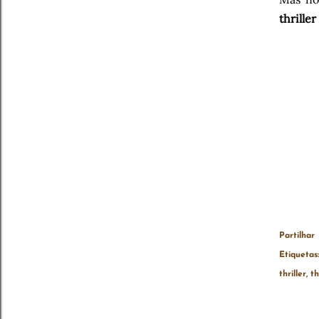
thrille
Partilhar
Etiquetas:
thriller
th