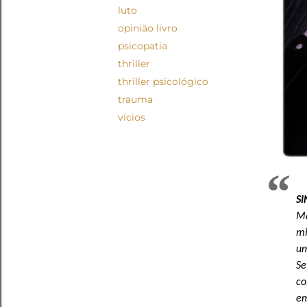
luto
opinião livro
psicopatia
thriller
thriller psicológico
trauma
vícios
S
Ma
mi
um
Se
co
em