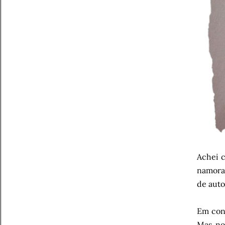
Achei c
namorad
de auto
Em cont
Mas no 