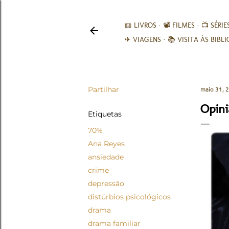
📖 LIVROS
📽️ FILMES
📺 SÉRIE
✈ VIAGENS
📚︎ VISITA ÀS BIBL
Partilhar
maio 31, 
Opini
Etiquetas
70%
Ana Reyes
ansiedade
crime
depressão
distúrbios psicológicos
drama
drama familiar