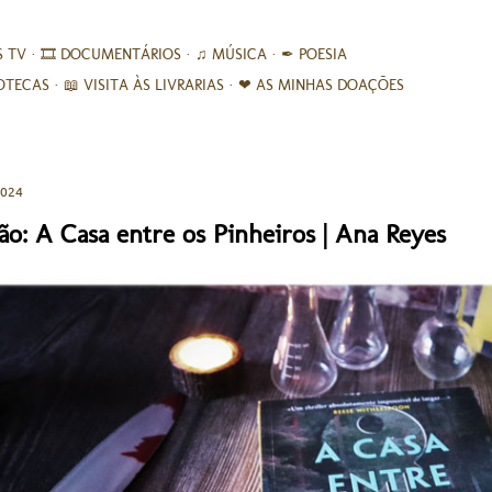
Avançar para o conteúdo principal
S TV
🎞︎ DOCUMENTÁRIOS
♫ MÚSICA
✒ POESIA
IOTECAS
📖 VISITA ÀS LIVRARIAS
❤ AS MINHAS DOAÇÕES
2024
ão: A Casa entre os Pinheiros | Ana Reyes