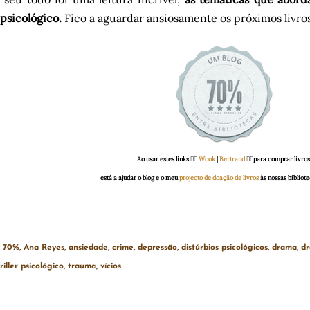
r psicológico.
Fico a aguardar ansiosamente os próximos livros
Ao usar estes links 👉🏻
Wook
|
Bertrand
👈🏻para comprar livros
está a ajudar o blog e o meu
projecto de doação de livros
às nossas bibliote
70%
Ana Reyes
ansiedade
crime
depressão
distúrbios psicológicos
drama
dr
riller psicológico
trauma
vícios