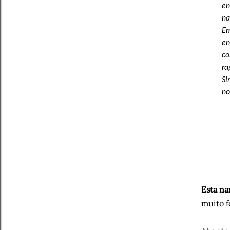
en
na
Em
en
co
ra
Si
no
Esta na
muito f