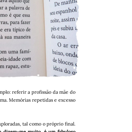
plo: referir a profissão da mãe do
ama. Memórias repetidas e excesso
loradas, tal como o próprio final.
da dizem-me muito, é um fabuloso