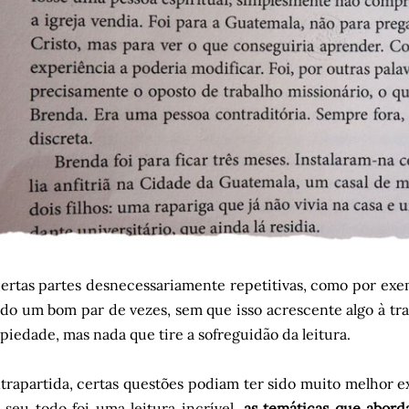
ertas partes desnecessariamente repetitivas, como por exem
o um bom par de vezes, sem que isso acrescente algo à tr
piedade, mas nada que tire a sofreguidão da leitura.
rapartida, certas questões podiam ter sido muito melhor exp
seu todo foi uma leitura incrível,
as temáticas que abor