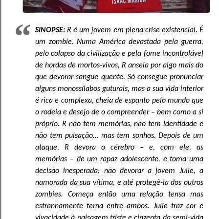
SINOPSE:
R é um jovem em plena crise existencial. É
um zombie. Numa América devastada pela guerra,
pelo colapso da civilização e pela fome incontrolável
de hordas de mortos-vivos, R anseia por algo mais do
que devorar sangue quente. Só consegue pronunciar
alguns monossílabos guturais, mas a sua vida interior
é rica e complexa, cheia de espanto pelo mundo que
o rodeia e desejo de o compreender – bem como a si
próprio. R não tem memórias, não tem identidade e
não tem pulsação… mas tem sonhos. Depois de um
ataque, R devora o cérebro – e, com ele, as
memórias – de um rapaz adolescente, e toma uma
decisão inesperada: não devorar a jovem Julie, a
namorada da sua vítima, e até protegê-la dos outros
zombies. Começa então uma relação tensa mas
estranhamente terna entre ambos. Julie traz cor e
vivacidade à paisagem triste e cinzenta da semi-vida