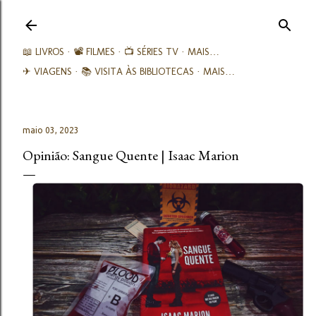
Avançar para o conteúdo principal
📖 LIVROS
📽️ FILMES
📺 SÉRIES TV
MAIS…
✈ VIAGENS
📚︎ VISITA ÀS BIBLIOTECAS
MAIS…
maio 03, 2023
Opinião: Sangue Quente | Isaac Marion