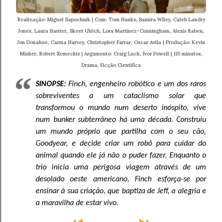
Realização: Miguel Sapochnik | Com: Tom Hanks, Samira Wiley, Caleb Landry
Jones, Laura Harrier, Skeet Ulrich, Lora Martinez-Cunningham, Alexis Raben,
Jon Donahue, Carma Harvey, Christopher Farrar, Oscar Avila | Produção: Kevin
Misher, Robert Zemeckis | Argumento: Craig Luck, Ivor Powell | 115 minutos,
Drama, Ficção Científica
SINOPSE:
Finch, engenheiro robótico e um dos raros
sobreviventes a um cataclismo solar que
transformou o mundo num deserto inóspito, vive
num bunker subterrâneo há uma década. Construiu
um mundo próprio que partilha com o seu cão,
Goodyear, e decide criar um robô para cuidar do
animal quando ele já não o puder fazer. Enquanto o
trio inicia uma perigosa viagem através de um
desolado oeste americano, Finch esforça-se por
ensinar à sua criação, que baptiza de Jeff, a alegria e
a maravilha de estar vivo.