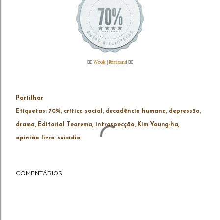
👉🏻
Wook
|
Bertrand
👈🏻
Partilhar
Etiquetas:
70%
crítica social
decadência humana
depressão
drama
Editorial Teorema
introspecção
Kim Young-ha
opinião livro
suicídio
COMENTÁRIOS