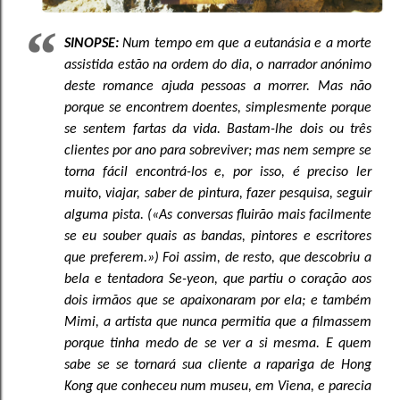
SINOPSE:
Num tempo em que a eutanásia e a morte
assistida estão na ordem do dia, o narrador anónimo
deste romance ajuda pessoas a morrer. Mas não
porque se encontrem doentes, simplesmente porque
se sentem fartas da vida. Bastam-lhe dois ou três
clientes por ano para sobreviver; mas nem sempre se
torna fácil encontrá-los e, por isso, é preciso ler
muito, viajar, saber de pintura, fazer pesquisa, seguir
alguma pista. («As conversas fluirão mais facilmente
se eu souber quais as bandas, pintores e escritores
que preferem.») Foi assim, de resto, que descobriu a
bela e tentadora Se-yeon, que partiu o coração aos
dois irmãos que se apaixonaram por ela; e também
Mimi, a artista que nunca permitia que a filmassem
porque tinha medo de se ver a si mesma. E quem
sabe se se tornará sua cliente a rapariga de Hong
Kong que conheceu num museu, em Viena, e parecia