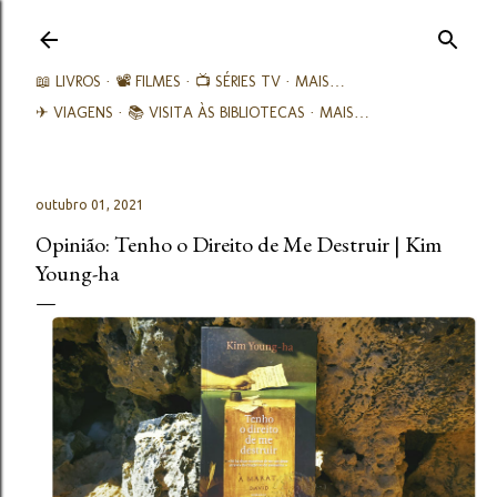
Avançar para o conteúdo principal
📖 LIVROS
📽️ FILMES
📺 SÉRIES TV
MAIS…
✈ VIAGENS
📚︎ VISITA ÀS BIBLIOTECAS
MAIS…
outubro 01, 2021
Opinião: Tenho o Direito de Me Destruir | Kim
Young-ha