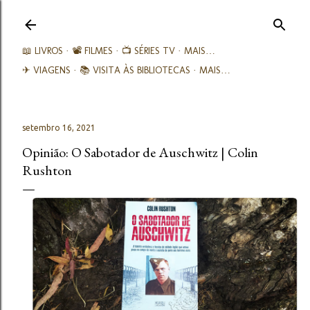
Avançar para o conteúdo principal
📖 LIVROS
📽️ FILMES
📺 SÉRIES TV
MAIS…
✈ VIAGENS
📚︎ VISITA ÀS BIBLIOTECAS
MAIS…
setembro 16, 2021
Opinião: O Sabotador de Auschwitz | Colin
Rushton