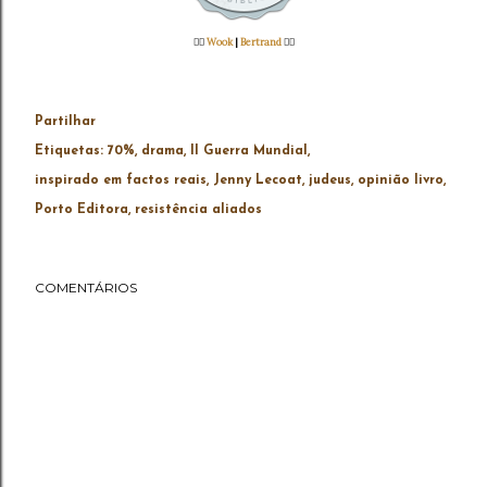
👉🏻
Wook
|
Bertrand
👈🏻
Partilhar
Etiquetas:
70%
drama
II Guerra Mundial
inspirado em factos reais
Jenny Lecoat
judeus
opinião livro
Porto Editora
resistência aliados
COMENTÁRIOS