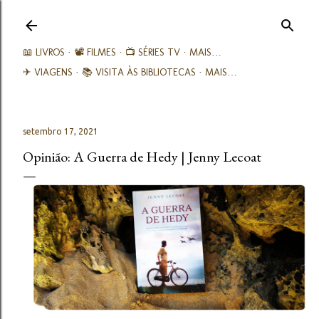
Avançar para o conteúdo principal
📖 LIVROS
📽️ FILMES
📺 SÉRIES TV
MAIS…
✈ VIAGENS
📚︎ VISITA ÀS BIBLIOTECAS
MAIS…
setembro 17, 2021
Opinião: A Guerra de Hedy | Jenny Lecoat