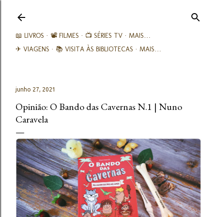
Avançar para o conteúdo principal
📖 LIVROS
📽️ FILMES
📺 SÉRIES TV
MAIS…
✈ VIAGENS
📚︎ VISITA ÀS BIBLIOTECAS
MAIS…
junho 27, 2021
Opinião: O Bando das Cavernas N.1 | Nuno
Caravela