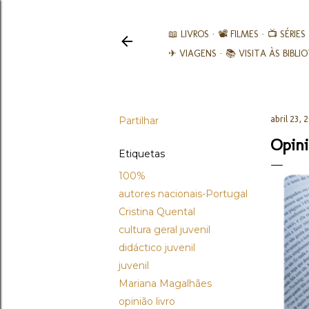
📖 LIVROS
📽️ FILMES
📺 SÉRIES
✈ VIAGENS
📚︎ VISITA ÀS BIBL
Partilhar
abril 23, 
Opini
Etiquetas
100%
autores nacionais-Portugal
Cristina Quental
cultura geral juvenil
didáctico juvenil
juvenil
Mariana Magalhães
opinião livro