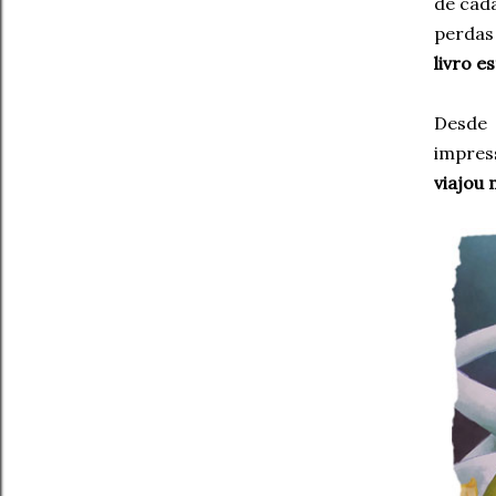
de cada
perdas 
livro e
Desde 
impress
viajou 