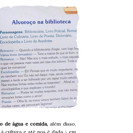
po de água e comida,
além disso,
à cultura e até nos é dada - em