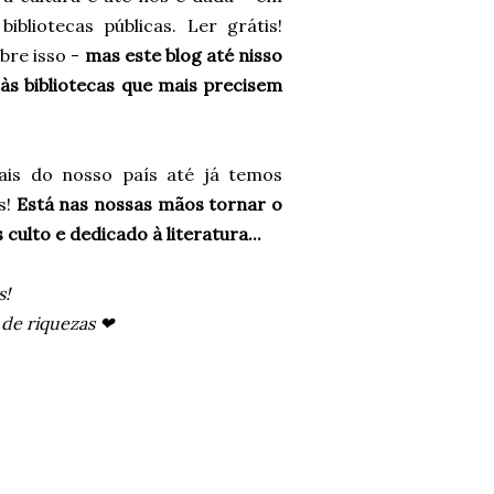
liotecas públicas. Ler grátis!
obre isso -
mas este blog até nisso
 às bibliotecas que mais precisem
is do nosso país até já temos
s!
Está nas nossas mãos tornar o
ulto e dedicado à literatura...
s!
s de riquezas ❤