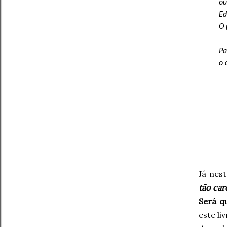
ou
Ed
O 
Pa
o 
Já nes
tão car
Será q
este li