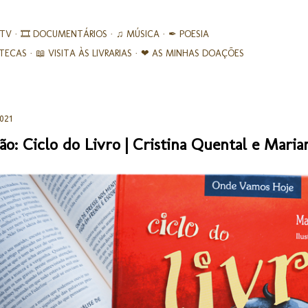
Avançar para o conteúdo principal
 TV
🎞︎ DOCUMENTÁRIOS
♫ MÚSICA
✒ POESIA
IOTECAS
📖 VISITA ÀS LIVRARIAS
❤ AS MINHAS DOAÇÕES
2021
ão: Ciclo do Livro | Cristina Quental e Mari