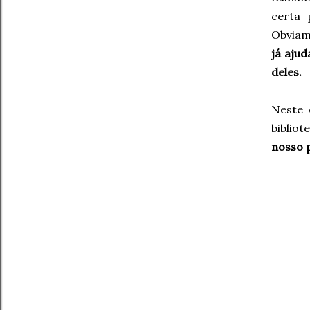
certa 
Obviame
já ajud
deles.
Neste 
bibliot
nosso p