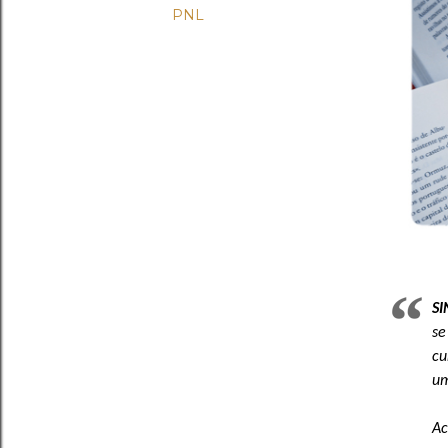
PNL
SI
se
cu
um
Ac