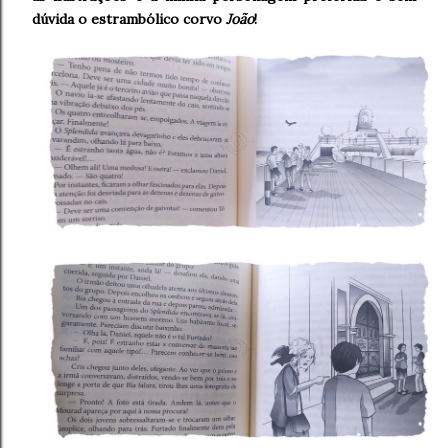
dúvida o estrambólico corvo
João
!