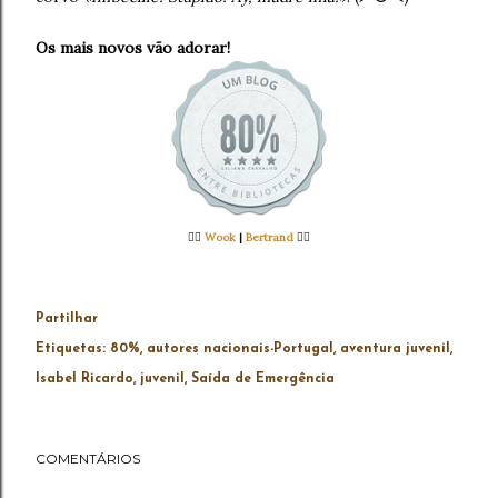
Os mais novos vão adorar!
👉🏻
Wook
|
Bertrand
👈🏻
Partilhar
Etiquetas:
80%
autores nacionais-Portugal
aventura juvenil
Isabel Ricardo
juvenil
Saída de Emergência
COMENTÁRIOS