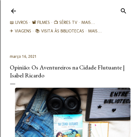
Avançar para o conteúdo principal
📖 LIVROS
📽️ FILMES
📺 SÉRIES TV
MAIS…
✈ VIAGENS
📚︎ VISITA ÀS BIBLIOTECAS
MAIS…
março 16, 2021
Opinião: Os Aventureiros na Cidade Flutuante |
Isabel Ricardo