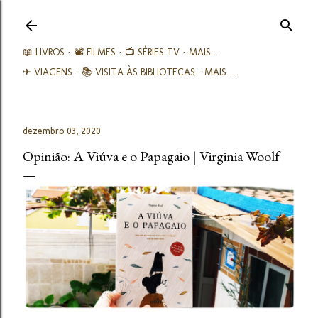
Avançar para o conteúdo principal
📖 LIVROS
📽️ FILMES
📺 SÉRIES TV
MAIS…
✈ VIAGENS
📚︎ VISITA ÀS BIBLIOTECAS
MAIS…
dezembro 03, 2020
Opinião: A Viúva e o Papagaio | Virginia Woolf