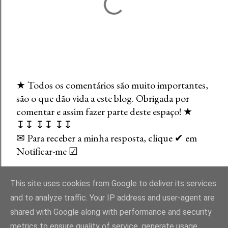
★ Todos os comentários são muito importantes,
são o que dão vida a este blog. Obrigada por
E
comentar e assim fazer parte deste espaço! ★
n
↧↧ ↧↧ ↧↧
v
✉ Para receber a minha resposta, clique ✔ em
i
Notificar-me ☑
a
r
u
This site uses cookies from Google to deliver its services
m
and to analyze traffic. Your IP address and user-agent are
c
shared with Google along with performance and security
o
Com tecnologia do Blogger
metrics to ensure quality of service, generate usage