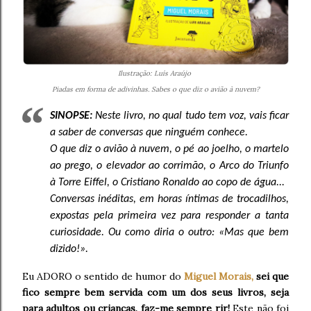
Ilustração: Luís Araújo
Piadas em forma de adivinhas. Sabes o que diz o avião à nuvem?
SINOPSE:
Neste livro, no qual tudo tem voz, vais ficar
a saber de conversas que ninguém conhece.
O que diz o avião à nuvem, o pé ao joelho, o martelo
ao prego, o elevador ao corrimão, o Arco do Triunfo
à Torre Eiffel, o Cristiano Ronaldo ao copo de água...
Conversas inéditas, em horas íntimas de trocadilhos,
expostas pela primeira vez para responder a tanta
curiosidade. Ou como diria o outro: «Mas que bem
dizido!».
Eu ADORO o sentido de humor do
Miguel Morais,
sei que
fico sempre bem servida com um dos seus livros, seja
para adultos ou crianças, faz-me sempre rir!
Este não foi