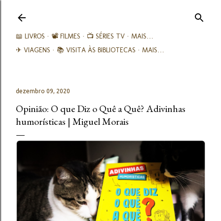
Avançar para o conteúdo principal
📖 LIVROS
📽️ FILMES
📺 SÉRIES TV
MAIS…
✈ VIAGENS
📚︎ VISITA ÀS BIBLIOTECAS
MAIS…
dezembro 09, 2020
Opinião: O que Diz o Quê a Quê? Adivinhas
humorísticas | Miguel Morais