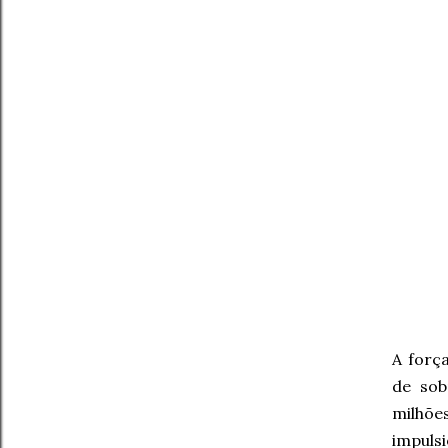
A forç
de sob
milhõe
impulsi