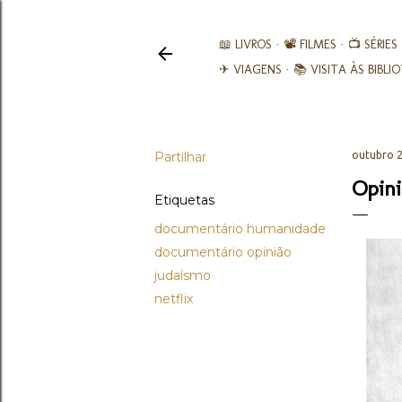
📖 LIVROS
📽️ FILMES
📺 SÉRIES
✈ VIAGENS
📚︎ VISITA ÀS BIBL
Partilhar
outubro 2
Opini
Etiquetas
documentário humanidade
documentário opinião
judaísmo
netflix