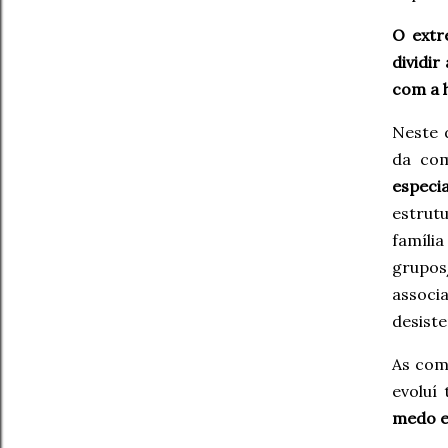
O extr
dividi
com a h
Neste 
da co
especi
estrut
famíl
grupo
associ
desiste
As com
evoluí
medo e