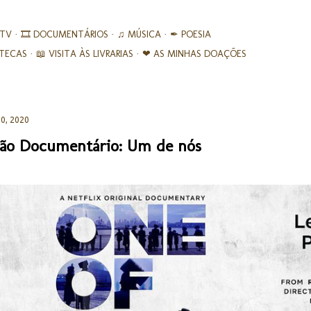
Avançar para o conteúdo principal
 TV
🎞︎ DOCUMENTÁRIOS
♫ MÚSICA
✒ POESIA
IOTECAS
📖 VISITA ÀS LIVRARIAS
❤ AS MINHAS DOAÇÕES
0, 2020
ão Documentário: Um de nós