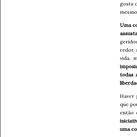
gosta 
mesmo 
Uma coi
assusta
gerido
redor,
vida, 
imposi
todas 
liberda
Haver 
que po
então 
iniciat
uma co