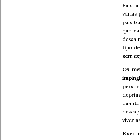
Eu sou
várias 
pais t
que nã
dessa 
tipo de
sem ex
Os meu
impin
person
deprimi
quanto
desesp
viver 
E ser m