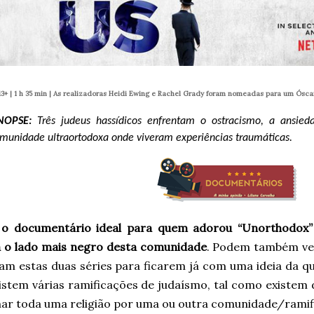
13+ | 1 h 35 min |
As realizadoras Heidi Ewing e Rachel Grady foram nomeadas para um Óscar
INOPSE:
Três judeus hassídicos enfrentam o ostracismo, a ansi
munidade ultraortodoxa onde viveram experiências traumáticas.
 o documentário ideal para quem adorou “Unorthodox” e
 o lado mais negro desta comunidade
. Podem também ve
ram estas duas séries para ficarem já com uma ideia da q
xistem várias ramificações de judaísmo, tal como existem
ar toda uma religião por uma ou outra comunidade/ramif