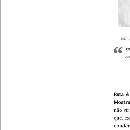
2017 | 
S
co
Esta é
Mostra
não vi
que, e
conden