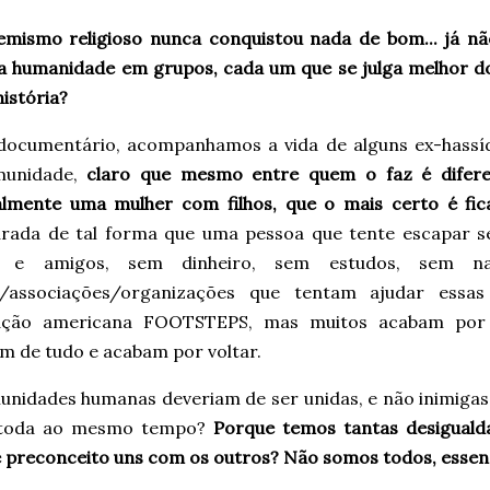
emismo religioso nunca conquistou nada de bom... já n
r a humanidade em grupos, cada um que se julga melhor 
istória?
documentário, acompanhamos a vida de alguns ex-hass
munidade,
claro que mesmo entre quem o faz é difer
almente uma mulher com filhos, que o mais certo é fic
urada de tal forma que uma pessoa que tente escapar s
ia e amigos, sem dinheiro, sem estudos, sem 
s/associações/organizações que tentam ajudar ess
ação americana FOOTSTEPS, mas muitos acabam por 
m de tudo e acabam por voltar.
unidades humanas deveriam de ser unidas, e não inimigas
 toda ao mesmo tempo?
Porque temos tantas desigual
 preconceito uns com os outros? Não somos todos, esse