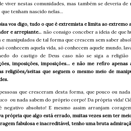
de viver nestas comunidades, mas também se deveria de r
que tenham nascido nelas...
sa vos digo, tudo o que é extremista e limita ao extremo 
dor e arrepiante..
. não consigo conceber a ideia de que 
s e manipulados de tal forma que crescem sem saber abs
 só conhecem aquela vida, só conhecem aquele mundo, lava
medo do castigo de Deus caso não se siga a religião 
ções, imposições, imposições... e não me refiro apenas 
as religiões/seitas que seguem o mesmo meio de manipu
des.
pessoas que cresceram desta forma, que pouco ou nada s
uco ou nada sabem do próprio corpo! Da própria vida! Ciê
é negativo absoluto! E mesmo assim arranjam coragem
iva própria que algo está errado, muitas vezes sem ter mei
ragem fabulosa e inacreditável, tenho uma bruta admiraçã