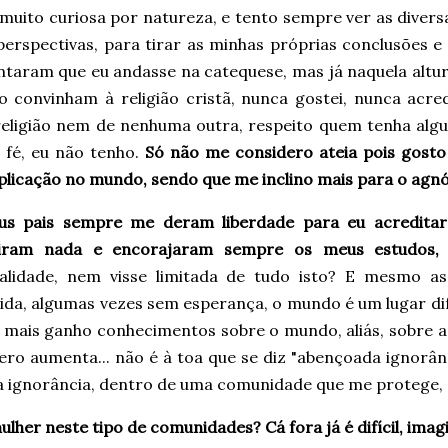
 muito curiosa por natureza, e tento sempre ver as diver
perspectivas, para tirar as minhas próprias conclusões e
entaram que eu andasse na catequese, mas já naquela altu
o convinham à religião cristã, nunca gostei, nunca acre
religião nem de nenhuma outra, respeito quem tenha alg
 fé, eu não tenho.
Só não me considero ateia pois gosto 
plicação no mundo, sendo que me inclino mais para o agnó
s pais sempre me deram liberdade para eu acreditar
giram nada e encorajaram sempre os meus estudos,
alidade, nem visse limitada de tudo isto? E mesmo a
da, algumas vezes sem esperança, o mundo é um lugar difíci
 mais ganho conhecimentos sobre o mundo, aliás, sobre a
ero aumenta... não é à toa que se diz "abençoada ignorân
na ignorância, dentro de uma comunidade que me protege,
ulher neste tipo de comunidades? Cá fora já é difícil, imag