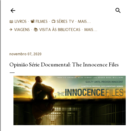
Avançar para o conteúdo principal
📖 LIVROS
📽️ FILMES
📺 SÉRIES TV
MAIS…
✈ VIAGENS
📚︎ VISITA ÀS BIBLIOTECAS
MAIS…
novembro 07, 2020
Opinião Série Documental: The Innocence Files