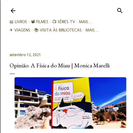
Avançar para o conteúdo principal
📖 LIVROS
📽️ FILMES
📺 SÉRIES TV
MAIS…
✈ VIAGENS
📚︎ VISITA ÀS BIBLIOTECAS
MAIS…
setembro 12, 2021
Opinião: A Física do Miau | Monica Marelli