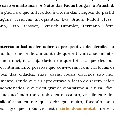
 caso e muito mais! A Noite das Facas Longas, o Putsch d
a guerra e que antecedeu à vitória das eleições do parti
agens verídicas arrepiantes, Eva Braun, Rudolf Hess
nn, Otto Strasser, Heinrich Himmler, Hermann Göring
..
interessantíssimo ler sobre a perspectiva de alemães a
ndidos, que se deram conta de que estavam a ser manip
anda nazi, não haja dúvida de que foi isso que deu pode
r intimamente pessoas que conviveram com ele, locais ond
ções das cidades, ruas, casas, locais diversos são inc
lmente, sendo que eu aproveitava o facto de serem referi
mencionados, o que deu grande dinamismo à leitura... fiqu
, mesmo lendo tanto sobre este assunto, ver filmes e do
alidade nunca me quis debruçar muito, focando-me m
cos, algo que, após ver esta
série documental
, me elu