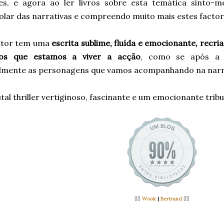
es, e agora ao ler livros sobre esta temática sinto
olar das narrativas e compreendo muito mais estes factor
utor tem uma
escrita sublime, fluída e emocionante, recri
mos que estamos a viver a acção
, como se após a l
lmente as personagens que vamos acompanhando na narr
al thriller vertiginoso, fascinante e um emocionante tribut
👉🏻
Wook
|
Bertrand
👈🏻