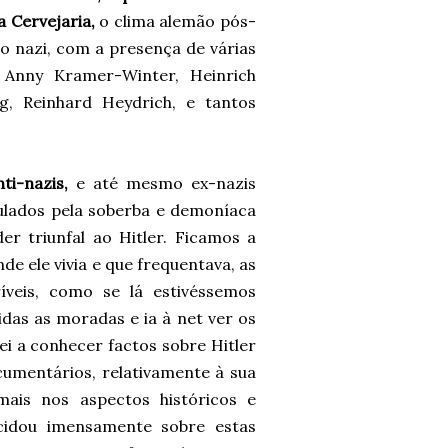
a Cervejaria,
o clima alemão pós-
do nazi, com a presença de várias
, Anny Kramer-Winter, Heinrich
, Reinhard Heydrich, e tantos
nti-nazis,
e até mesmo ex-nazis
ulados pela soberba e demoníaca
r triunfal ao Hitler. Ficamos a
e ele vivia e que frequentava, as
ríveis, como se lá estivéssemos
das as moradas e ia à net ver os
ei a conhecer factos sobre Hitler
cumentários, relativamente à sua
ais nos aspectos históricos e
cidou imensamente sobre estas