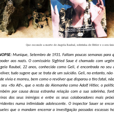
Que esconde a morte de Angela Raubal, sobrinha de Hitler e o seu ún
INOPSE:
Munique, Setembro de 1931. Faltam poucas semanas para q
poder aos nazis. O comissário Sigfried Saue é chamado com urgê
gela Raubal, 22 anos, conhecida como Geli, é encontrada no seu 
vólver, tudo sugere que se trata de um suicídio. Geli, no entanto,
de vivia e morreu, bem como o revólver que disparou o tiro fatal, 
 seu «tio Alf», que o resto da Alemanha como Adolf Hitler, o polí
mbém por causa dessa estranha relação com a sua sobrinha, font
leiras dos seus inimigos e entre os seus colaboradores mais próx
rridentes numa intimidade adolescente. O inspector Sauer se encon
ueles que o mandam encerrar a investigação passadas escassas hor