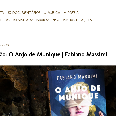
Avançar para o conteúdo principal
 TV
🎞︎ DOCUMENTÁRIOS
♫ MÚSICA
✒ POESIA
IOTECAS
📖 VISITA ÀS LIVRARIAS
❤ AS MINHAS DOAÇÕES
, 2020
ão: O Anjo de Munique | Fabiano Massimi