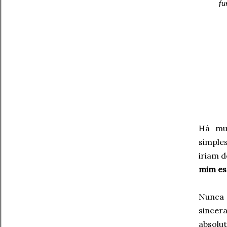
fu
Há mui
simple
iriam d
mim est
Nunca 
sincer
absolu