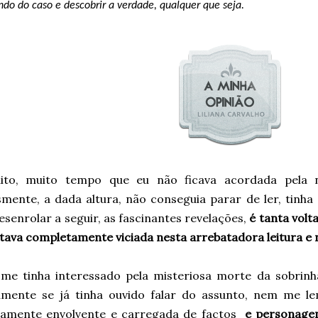
ndo do caso e descobrir a verdade, qualquer que seja.
to, muito tempo que eu não ficava acordada pela n
smente, a dada altura, não conseguia parar de ler, tinh
esenrolar a seguir, as fascinantes revelações,
é tanta volt
ava completamente viciada nesta arrebatadora leitura e n
me tinha interessado pela misteriosa morte da sobrinha 
amente se já tinha ouvido falar do assunto, nem me le
tamente envolvente e carregada de factos
e personagen