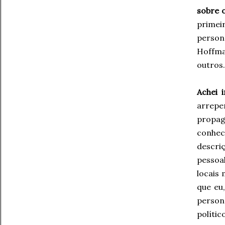
sobre o
primeir
person
Hoffma
outros..
Achei 
arrepe
propag
conhece
descri
pessoa
locais 
que eu
person
políti