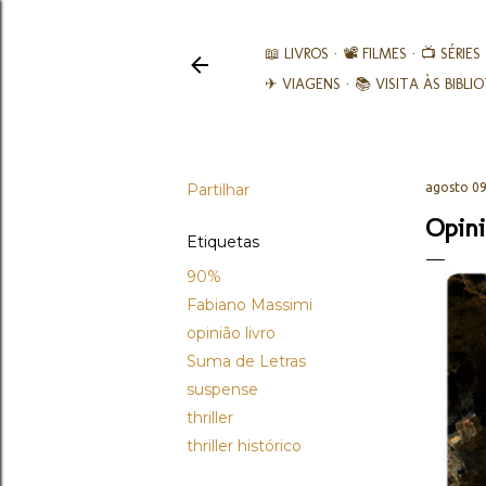
📖 LIVROS
📽️ FILMES
📺 SÉRIES
✈ VIAGENS
📚︎ VISITA ÀS BIBL
Partilhar
agosto 09
Opini
Etiquetas
90%
Fabiano Massimi
opinião livro
Suma de Letras
suspense
thriller
thriller histórico