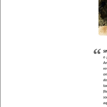
S
o 
An
re
on
do
ta
fi
so
aq