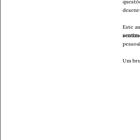
questõ
desenr
Este a
senti
pessoa
Um brut